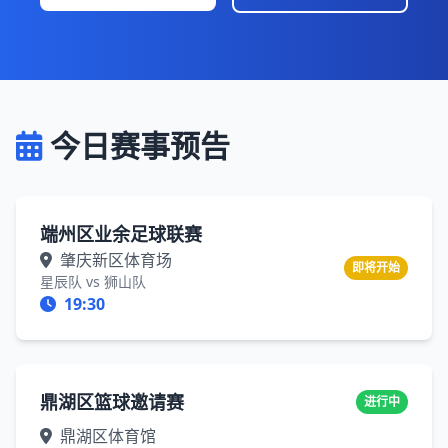
今日赛事预告
端州区业余足球联赛
肇庆新区体育场
即将开始
星辰队 vs 狮山队
19:30
鼎湖区篮球邀请赛
进行中
鼎湖区体育馆