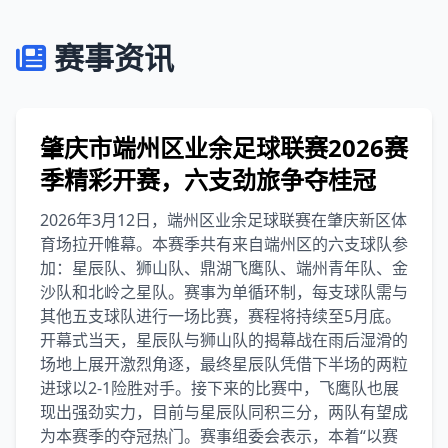
赛事资讯
肇庆市端州区业余足球联赛2026赛
季精彩开赛，六支劲旅争夺桂冠
2026年3月12日，端州区业余足球联赛在肇庆新区体
育场拉开帷幕。本赛季共有来自端州区的六支球队参
加：星辰队、狮山队、鼎湖飞鹰队、端州青年队、金
沙队和北岭之星队。赛事为单循环制，每支球队需与
其他五支球队进行一场比赛，赛程将持续至5月底。
开幕式当天，星辰队与狮山队的揭幕战在雨后湿滑的
场地上展开激烈角逐，最终星辰队凭借下半场的两粒
进球以2-1险胜对手。接下来的比赛中，飞鹰队也展
现出强劲实力，目前与星辰队同积三分，两队有望成
为本赛季的夺冠热门。赛事组委会表示，本着“以赛