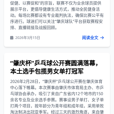
促健、以赛促和”的宗旨，联赛不仅为业余球员提供
展示平台，更倡导健康生活方式，推动全民健身活
动。每场比赛都设有专业裁判执法，确保比赛公平有
序进行。球迷们可以关注“肇庆球队”平台获取赛程安
排、直播链接及战报回顾。
阅读全文
2026年3月15日
“肇庆杯”乒乓球公开赛圆满落幕，
本土选手包揽男女单打冠军
2026年2月28日，“肇庆杯”乒乓球公开赛在肇庆体育
中心落下帷幕。本次赛事由肇庆市体育局主办、市乒
乓球协会承办，吸引了来自广东省内12个地市的150
余名专业及业余选手参赛。赛事设男子单打、女子单
打两个项目，按年龄分为青年组和成年组，采用单败
淘汰制决出冠亚季军。经过三天的激烈角逐，来自肇