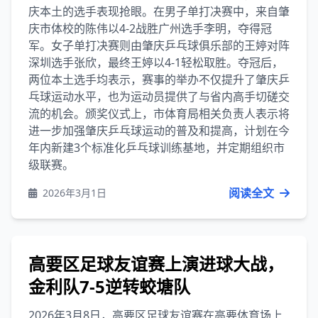
庆本土的选手表现抢眼。在男子单打决赛中，来自肇
庆市体校的陈伟以4-2战胜广州选手李明，夺得冠
军。女子单打决赛则由肇庆乒乓球俱乐部的王婷对阵
深圳选手张欣，最终王婷以4-1轻松取胜。夺冠后，
两位本土选手均表示，赛事的举办不仅提升了肇庆乒
乓球运动水平，也为运动员提供了与省内高手切磋交
流的机会。颁奖仪式上，市体育局相关负责人表示将
进一步加强肇庆乒乓球运动的普及和提高，计划在今
年内新建3个标准化乒乓球训练基地，并定期组织市
级联赛。
阅读全文
2026年3月1日
高要区足球友谊赛上演进球大战，
金利队7-5逆转蛟塘队
2026年3月8日，高要区足球友谊赛在高要体育场上