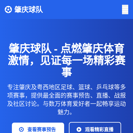
肇庆球队
肇庆球队 - 点燃肇庆体育
激情，见证每一场精彩赛
事
专注肇庆及粤西地区足球、篮球、乒乓球等多
项赛事，提供最全面的赛事预告、直播、战报
及社区讨论。与数万体育爱好者一起畅享运动
魅力。
查看赛事预告
观看精彩直播