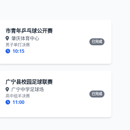
市青年乒乓球公开赛
肇庆体育中心
已完成
男子单打决赛
10:15
广宁县校园足球联赛
广宁中学足球场
已完成
高中组半决赛
11:00