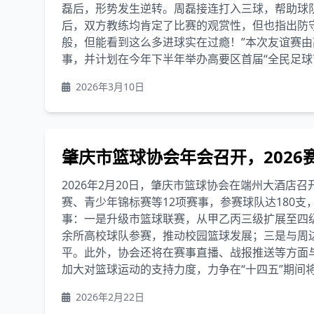
磊后，形势发生逆转。周磊接连打入三球，帮助球队
后，双方教练均肯定了比赛的观赏性，但也指出防守
般，但能看到这么多进球实在过瘾！”本次友谊赛
事，并计划在今年下半年举办高要区首届“全民足球
2026年3月10日
肇庆市篮球协会年会召开，2026
2026年2月20日，肇庆市篮球协会在端州大酒店召
赛、青少年锦标赛等12项赛事，参赛球队达180支
事：一是升级市篮球联赛，从甲乙丙三级扩展至四级
余所高校球队参赛，推动校园篮球发展；三是与周
平。此外，协会还将在赛事直播、战报推送等方面
加大对篮球运动的支持力度，力争在“十四五”期间
2026年2月22日