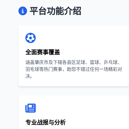
平台功能介绍
全面赛事覆盖
涵盖肇庆市及下辖各县区足球、篮球、乒乓球、
羽毛球等热门赛事，助您不错过任何一场精彩对
决。
专业战报与分析