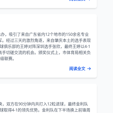
办，吸引了来自广东省内12个地市的150余名专业
军。经过三天的激烈角逐，来自肇庆本土的选手表现
球俱乐部的王婷对阵深圳选手张欣，最终王婷以4-1
高手切磋交流的机会。颁奖仪式上，市体育局相关负
市级联赛。
阅读全文
决，双方在90分钟内共打入12粒进球，最终金利队
球取得4-1的领先优势。金利队在下半场换上前锋周