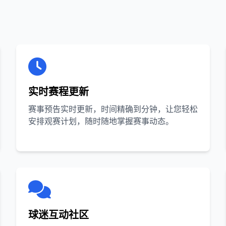
实时赛程更新
赛事预告实时更新，时间精确到分钟，让您轻松
安排观赛计划，随时随地掌握赛事动态。
球迷互动社区