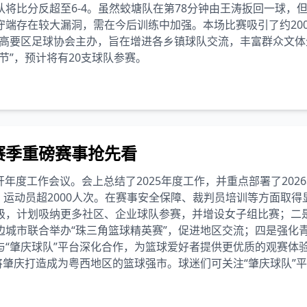
将比分反超至6-4。虽然蛟塘队在第78分钟由王涛扳回一球，
端存在较大漏洞，需在今后训练中加强。本场比赛吸引了约20
由高要区足球协会主办，旨在增进各乡镇球队交流，丰富群众文
节”，预计将有20支球队参赛。
赛季重磅赛事抢先看
开年度工作会议。会上总结了2025年度工作，并重点部署了202
，运动员超2000人次。在赛事安全保障、裁判员培训等方面取得
，计划吸纳更多社区、企业球队参赛，并增设女子组比赛；二是
边城市联合举办“珠三角篮球精英赛”，促进地区交流；四是强化
与“肇庆球队”平台深化合作，为篮球爱好者提供更优质的观赛体
将肇庆打造成为粤西地区的篮球强市。球迷们可关注“肇庆球队”