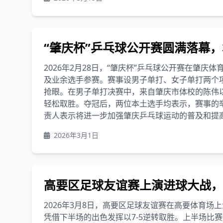
“肇庆杯”乒乓球公开赛圆满落幕
2026年2月28日，“肇庆杯”乒乓球公开赛在肇
及业余选手参赛。赛事设男子单打、女子单打两个
抢眼。在男子单打决赛中，来自肇庆市体校的陈伟以
轻松取胜。夺冠后，两位本土选手均表示，赛事的
责人表示将进一步加强肇庆乒乓球运动的普及和提
2026年3月1日
高要区足球友谊赛上演进球大战，
2026年3月8日，高要区足球友谊赛在高要体育场
凭借下半场的出色发挥以7-5逆转取胜。上半场比