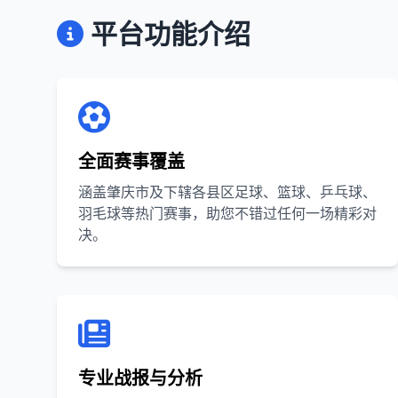
平台功能介绍
全面赛事覆盖
涵盖肇庆市及下辖各县区足球、篮球、乒乓球、
羽毛球等热门赛事，助您不错过任何一场精彩对
决。
专业战报与分析