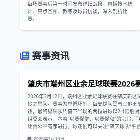
每场赛事后第一时间发布详细战报，包括技术统
计、亮点回顾、教练及球员访谈，深入剖析比
赛。
赛事资讯
肇庆市端州区业余足球联赛202
2026年3月12日，端州区业余足球联赛在肇庆
岭之星队。赛事为单循环制，每支球队需与其他五
逐，最终星辰队凭借下半场的两粒进球以2-1险
组委会表示，本着“以赛促健、以赛促和”的宗旨
比赛公平有序进行。球迷们可以关注“肇庆球队”平
2026年3月15日