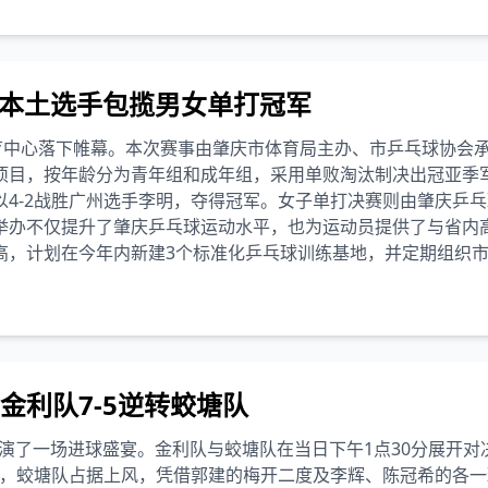
，本土选手包揽男女单打冠军
庆体育中心落下帷幕。本次赛事由肇庆市体育局主办、市乒乓球协会承
项目，按年龄分为青年组和成年组，采用单败淘汰制决出冠亚季
4-2战胜广州选手李明，夺得冠军。女子单打决赛则由肇庆乒乓
举办不仅提升了肇庆乒乓球运动水平，也为运动员提供了与省内
高，计划在今年内新建3个标准化乒乓球训练基地，并定期组织
金利队7-5逆转蛟塘队
上演了一场进球盛宴。金利队与蛟塘队在当日下午1点30分展开对
赛，蛟塘队占据上风，凭借郭建的梅开二度及李辉、陈冠希的各一