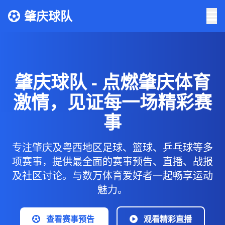
肇庆球队
肇庆球队 - 点燃肇庆体育
激情，见证每一场精彩赛
事
专注肇庆及粤西地区足球、篮球、乒乓球等多
项赛事，提供最全面的赛事预告、直播、战报
及社区讨论。与数万体育爱好者一起畅享运动
魅力。
查看赛事预告
观看精彩直播