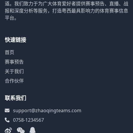
道。我们致力于为广大体育爱好者提供赛事预告、直播、战
报和深度分析等服务，打造粤西最具影响力的体育赛事信息
平台。
快速链接
首页
赛事预告
关于我们
合作伙伴
联系我们
support@zhaoqingteams.com
0758-1234567