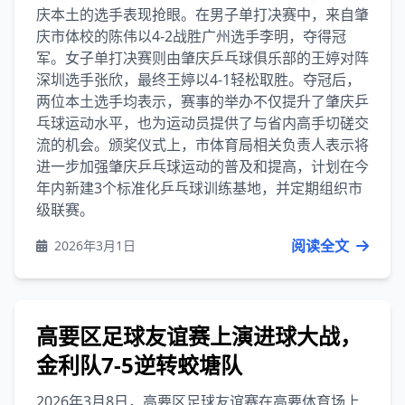
庆本土的选手表现抢眼。在男子单打决赛中，来自肇
庆市体校的陈伟以4-2战胜广州选手李明，夺得冠
军。女子单打决赛则由肇庆乒乓球俱乐部的王婷对阵
深圳选手张欣，最终王婷以4-1轻松取胜。夺冠后，
两位本土选手均表示，赛事的举办不仅提升了肇庆乒
乓球运动水平，也为运动员提供了与省内高手切磋交
流的机会。颁奖仪式上，市体育局相关负责人表示将
进一步加强肇庆乒乓球运动的普及和提高，计划在今
年内新建3个标准化乒乓球训练基地，并定期组织市
级联赛。
阅读全文
2026年3月1日
高要区足球友谊赛上演进球大战，
金利队7-5逆转蛟塘队
2026年3月8日，高要区足球友谊赛在高要体育场上