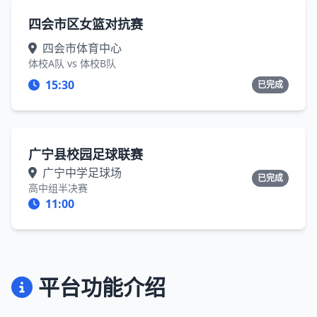
四会市区女篮对抗赛
四会市体育中心
体校A队 vs 体校B队
15:30
已完成
广宁县校园足球联赛
广宁中学足球场
已完成
高中组半决赛
11:00
平台功能介绍