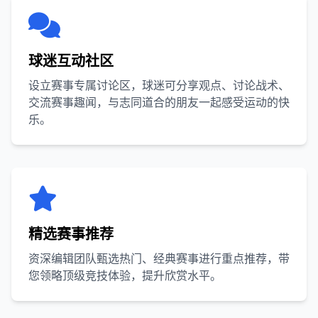
球迷互动社区
设立赛事专属讨论区，球迷可分享观点、讨论战术、
交流赛事趣闻，与志同道合的朋友一起感受运动的快
乐。
精选赛事推荐
资深编辑团队甄选热门、经典赛事进行重点推荐，带
您领略顶级竞技体验，提升欣赏水平。