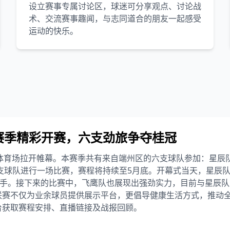
设立赛事专属讨论区，球迷可分享观点、讨论战
术、交流赛事趣闻，与志同道合的朋友一起感受
运动的快乐。
6赛季精彩开赛，六支劲旅争夺桂冠
新区体育场拉开帷幕。本赛季共有来自端州区的六支球队参加：星
支球队进行一场比赛，赛程将持续至5月底。开幕式当天，星辰
胜对手。接下来的比赛中，飞鹰队也展现出强劲实力，目前与星辰
，联赛不仅为业余球员提供展示平台，更倡导健康生活方式，推动
台获取赛程安排、直播链接及战报回顾。