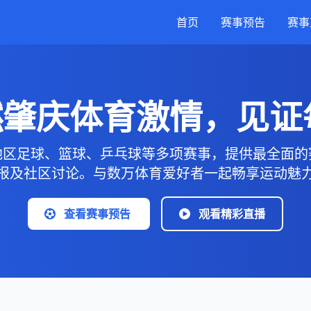
首页
赛事预告
赛事
点燃肇庆体育激情，见
地区足球、篮球、乒乓球等多项赛事，提供最全面的
报及社区讨论。与数万体育爱好者一起畅享运动魅
查看赛事预告
观看精彩直播