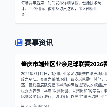
每场赛事后第一时间发布详细战报，包括技术统
计、亮点回顾、教练及球员访谈，深入剖析比
赛。
赛事资讯
肇庆市端州区业余足球联赛202
2026年3月12日，端州区业余足球联赛在肇庆
岭之星队。赛事为单循环制，每支球队需与其他五
逐，最终星辰队凭借下半场的两粒进球以2-1险
组委会表示，本着“以赛促健、以赛促和”的宗旨
比赛公平有序进行。球迷们可以关注“肇庆球队”平
2026年3月15日