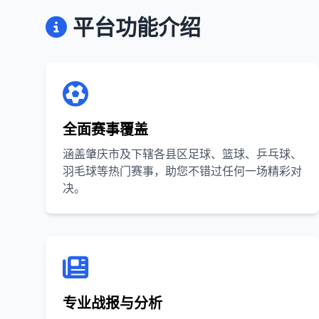
平台功能介绍
全面赛事覆盖
涵盖肇庆市及下辖各县区足球、篮球、乒乓球、
羽毛球等热门赛事，助您不错过任何一场精彩对
决。
专业战报与分析