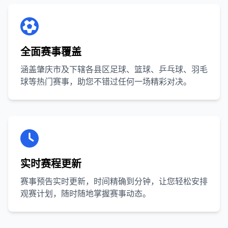
全面赛事覆盖
涵盖肇庆市及下辖各县区足球、篮球、乒乓球、羽毛
球等热门赛事，助您不错过任何一场精彩对决。
实时赛程更新
赛事预告实时更新，时间精确到分钟，让您轻松安排
观赛计划，随时随地掌握赛事动态。