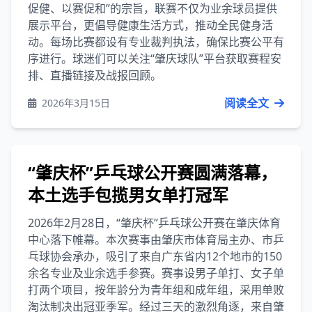
促健、以赛促和”的宗旨，联赛不仅为业余球员提供
展示平台，更倡导健康生活方式，推动全民健身活
动。每场比赛都设有专业裁判执法，确保比赛公平有
序进行。球迷们可以关注“肇庆球队”平台获取赛程安
排、直播链接及战报回顾。
阅读全文
2026年3月15日
“肇庆杯”乒乓球公开赛圆满落幕，
本土选手包揽男女单打冠军
2026年2月28日，“肇庆杯”乒乓球公开赛在肇庆体育
中心落下帷幕。本次赛事由肇庆市体育局主办、市乒
乓球协会承办，吸引了来自广东省内12个地市的150
余名专业及业余选手参赛。赛事设男子单打、女子单
打两个项目，按年龄分为青年组和成年组，采用单败
淘汰制决出冠亚季军。经过三天的激烈角逐，来自肇