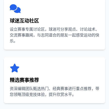
球迷互动社区
设立赛事专属讨论区，球迷可分享观点、讨论战术、
交流赛事趣闻，与志同道合的朋友一起感受运动的快
乐。
精选赛事推荐
资深编辑团队甄选热门、经典赛事进行重点推荐，带
您领略顶级竞技体验，提升欣赏水平。