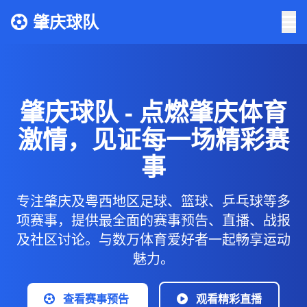
肇庆球队
肇庆球队 - 点燃肇庆体育
激情，见证每一场精彩赛
事
专注肇庆及粤西地区足球、篮球、乒乓球等多
项赛事，提供最全面的赛事预告、直播、战报
及社区讨论。与数万体育爱好者一起畅享运动
魅力。
查看赛事预告
观看精彩直播