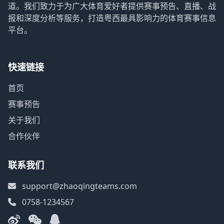
道。我们致力于为广大体育爱好者提供赛事预告、直播、战
报和深度分析等服务，打造粤西最具影响力的体育赛事信息
平台。
快速链接
首页
赛事预告
关于我们
合作伙伴
联系我们
support@zhaoqingteams.com
0758-1234567