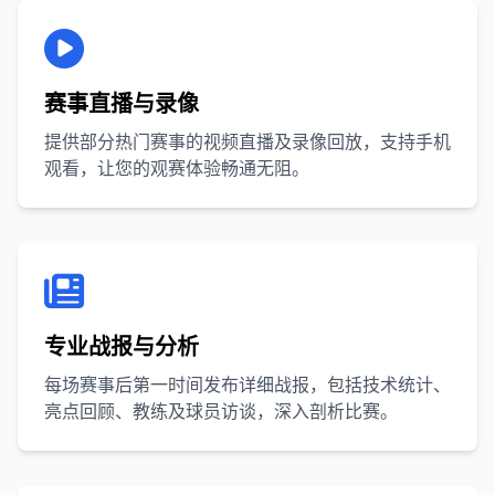
赛事直播与录像
提供部分热门赛事的视频直播及录像回放，支持手机
观看，让您的观赛体验畅通无阻。
专业战报与分析
每场赛事后第一时间发布详细战报，包括技术统计、
亮点回顾、教练及球员访谈，深入剖析比赛。