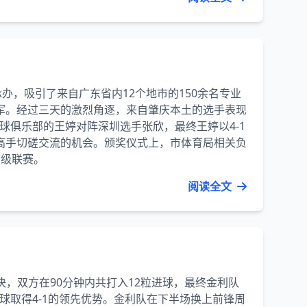
办，吸引了来自广东省内12个地市的150余名专业
军。经过三天的激烈角逐，来自肇庆本土的选手表现
球俱乐部的王婷对阵深圳选手张欣，最终王婷以4-1
高手切磋交流的机会。颁奖仪式上，市体育局相关负
市级联赛。
阅读全文
决，双方在90分钟内共打入12粒进球，最终金利队
球取得4-1的领先优势。金利队在下半场换上前锋周