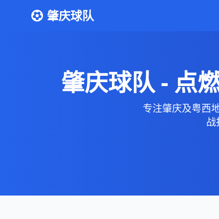
肇庆球队
肇庆球队 - 
专注肇庆及粤西
战