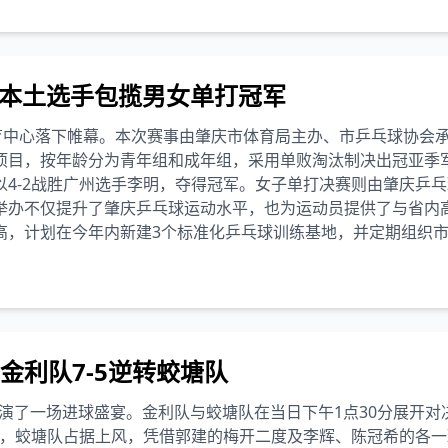
，本土选手包揽男女单打冠军
庆体育中心落下帷幕。本次赛事由肇庆市体育局主办、市乒乓球协会承
项目，按年龄分为青年组和成年组，采用单败淘汰制决出冠亚季
4-2战胜广州选手李明，夺得冠军。女子单打决赛则由肇庆乒乓
举办不仅提升了肇庆乒乓球运动水平，也为运动员提供了与省内
高，计划在今年内新建3个标准化乒乓球训练基地，并定期组织
金利队7-5逆转蛟塘队
上演了一场进球盛宴。金利队与蛟塘队在当日下午1点30分展开对
赛，蛟塘队占据上风，凭借郭建的梅开二度及李辉、陈冠希的各一