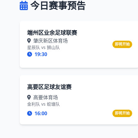
今日赛事预告
端州区业余足球联赛
肇庆新区体育场
即将开始
星辰队 vs 狮山队
19:30
高要区足球友谊赛
高要体育场
金利队 vs 蛟塘队
16:00
即将开始