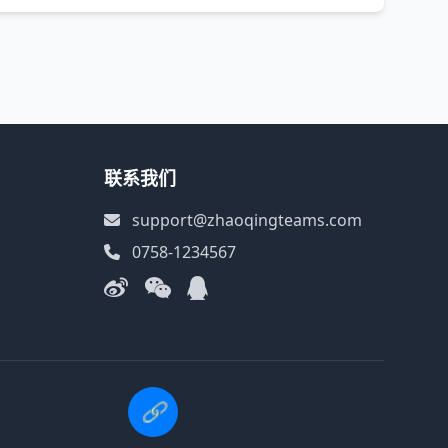
联系我们
support@zhaoqingteams.com
0758-1234567
🔗
英超多少支球队