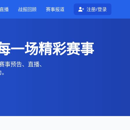
直播
战报回顾
赛事报道
注册/登录
证每一场精彩赛事
赛事预告、直播、
力。