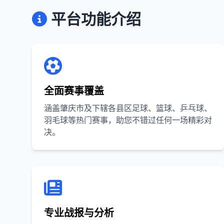
平台功能介绍
全面赛事覆盖
涵盖肇庆市及下辖各县区足球、篮球、乒乓球、
羽毛球等热门赛事，助您不错过任何一场精彩对
决。
专业战报与分析