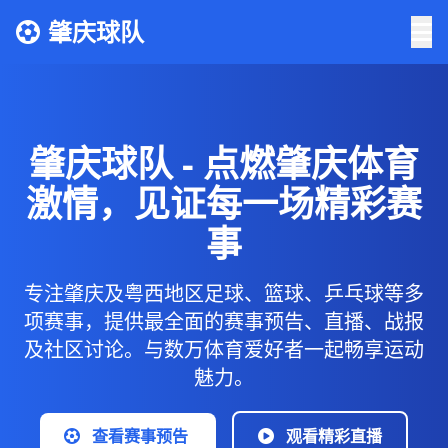
肇庆球队
肇庆球队 - 点燃肇庆体育
激情，见证每一场精彩赛
事
专注肇庆及粤西地区足球、篮球、乒乓球等多
项赛事，提供最全面的赛事预告、直播、战报
及社区讨论。与数万体育爱好者一起畅享运动
魅力。
查看赛事预告
观看精彩直播