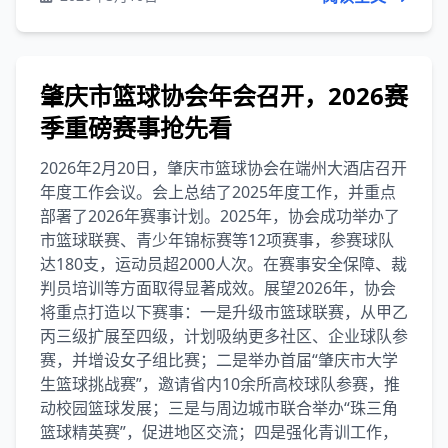
肇庆市篮球协会年会召开，2026赛
季重磅赛事抢先看
2026年2月20日，肇庆市篮球协会在端州大酒店召开
年度工作会议。会上总结了2025年度工作，并重点
部署了2026年赛事计划。2025年，协会成功举办了
市篮球联赛、青少年锦标赛等12项赛事，参赛球队
达180支，运动员超2000人次。在赛事安全保障、裁
判员培训等方面取得显著成效。展望2026年，协会
将重点打造以下赛事：一是升级市篮球联赛，从甲乙
丙三级扩展至四级，计划吸纳更多社区、企业球队参
赛，并增设女子组比赛；二是举办首届“肇庆市大学
生篮球挑战赛”，邀请省内10余所高校球队参赛，推
动校园篮球发展；三是与周边城市联合举办“珠三角
篮球精英赛”，促进地区交流；四是强化青训工作，