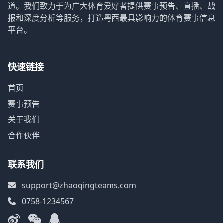
道。我们致力于为广大体育爱好者提供赛事预告、直播、战
报和深度分析等服务，打造粤西最具影响力的体育赛事信息
平台。
快速链接
首页
赛事预告
关于我们
合作伙伴
联系我们
support@zhaoqingteams.com
0758-1234567