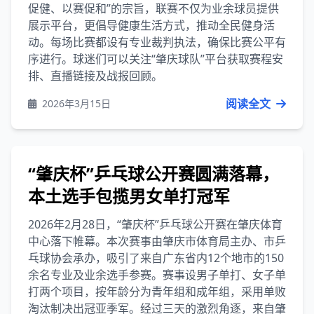
促健、以赛促和”的宗旨，联赛不仅为业余球员提供
展示平台，更倡导健康生活方式，推动全民健身活
动。每场比赛都设有专业裁判执法，确保比赛公平有
序进行。球迷们可以关注“肇庆球队”平台获取赛程安
排、直播链接及战报回顾。
阅读全文
2026年3月15日
“肇庆杯”乒乓球公开赛圆满落幕，
本土选手包揽男女单打冠军
2026年2月28日，“肇庆杯”乒乓球公开赛在肇庆体育
中心落下帷幕。本次赛事由肇庆市体育局主办、市乒
乓球协会承办，吸引了来自广东省内12个地市的150
余名专业及业余选手参赛。赛事设男子单打、女子单
打两个项目，按年龄分为青年组和成年组，采用单败
淘汰制决出冠亚季军。经过三天的激烈角逐，来自肇