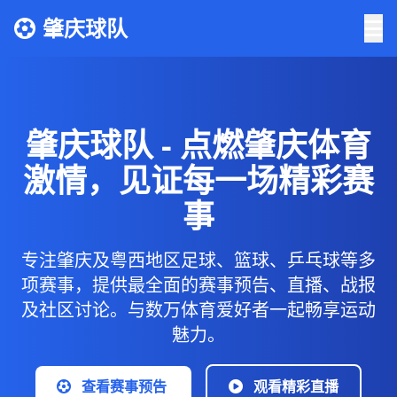
肇庆球队
肇庆球队 - 点燃肇庆体育
激情，见证每一场精彩赛
事
专注肇庆及粤西地区足球、篮球、乒乓球等多
项赛事，提供最全面的赛事预告、直播、战报
及社区讨论。与数万体育爱好者一起畅享运动
魅力。
查看赛事预告
观看精彩直播