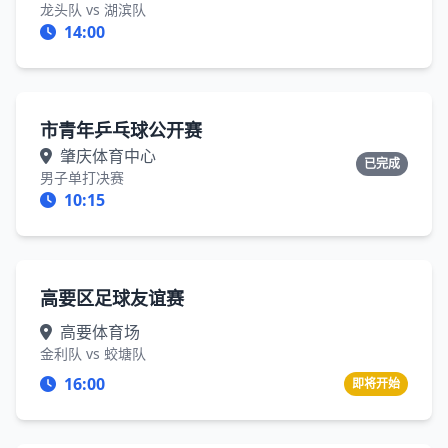
龙头队 vs 湖滨队
14:00
市青年乒乓球公开赛
肇庆体育中心
已完成
男子单打决赛
10:15
高要区足球友谊赛
高要体育场
金利队 vs 蛟塘队
16:00
即将开始