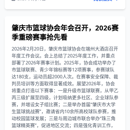
肇庆市篮球协会年会召开，2026赛
季重磅赛事抢先看
2026年2月20日，肇庆市篮球协会在端州大酒店召开
年度工作会议。会上总结了2025年度工作，并重点
部署了2026年赛事计划。2025年，协会成功举办了
市篮球联赛、青少年锦标赛等12项赛事，参赛球队
达180支，运动员超2000人次。在赛事安全保障、裁
判员培训等方面取得显著成效。展望2026年，协会
将重点打造以下赛事：一是升级市篮球联赛，从甲乙
丙三级扩展至四级，计划吸纳更多社区、企业球队参
赛，并增设女子组比赛；二是举办首届“肇庆市大学
生篮球挑战赛”，邀请省内10余所高校球队参赛，推
动校园篮球发展；三是与周边城市联合举办“珠三角
篮球精英赛”，促进地区交流；四是强化青训工作，