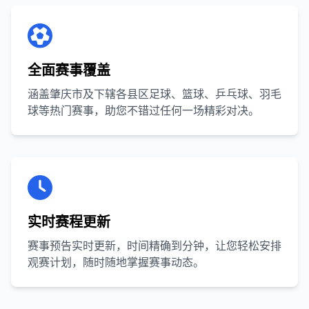
全面赛事覆盖
涵盖肇庆市及下辖各县区足球、篮球、乒乓球、羽毛
球等热门赛事，助您不错过任何一场精彩对决。
实时赛程更新
赛事预告实时更新，时间精确到分钟，让您轻松安排
观赛计划，随时随地掌握赛事动态。