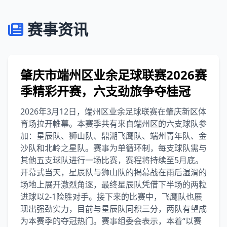
赛事资讯
肇庆市端州区业余足球联赛2026赛
季精彩开赛，六支劲旅争夺桂冠
2026年3月12日，端州区业余足球联赛在肇庆新区体
育场拉开帷幕。本赛季共有来自端州区的六支球队参
加：星辰队、狮山队、鼎湖飞鹰队、端州青年队、金
沙队和北岭之星队。赛事为单循环制，每支球队需与
其他五支球队进行一场比赛，赛程将持续至5月底。
开幕式当天，星辰队与狮山队的揭幕战在雨后湿滑的
场地上展开激烈角逐，最终星辰队凭借下半场的两粒
进球以2-1险胜对手。接下来的比赛中，飞鹰队也展
现出强劲实力，目前与星辰队同积三分，两队有望成
为本赛季的夺冠热门。赛事组委会表示，本着“以赛