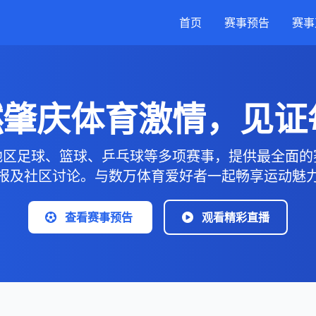
首页
赛事预告
赛事
点燃肇庆体育激情，见
地区足球、篮球、乒乓球等多项赛事，提供最全面的
报及社区讨论。与数万体育爱好者一起畅享运动魅
查看赛事预告
观看精彩直播