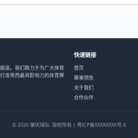
快速链接
报道。我们致力于为广大体育
首页
打造粤西最具影响力的体育赛
赛事预告
关于我们
合作伙伴
© 2026 肇庆球队. 版权所有 | 粤ICP备XXXXXXXX号-X