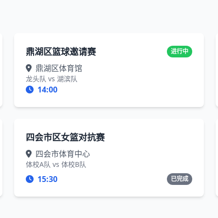
鼎湖区篮球邀请赛
进行中
鼎湖区体育馆
龙头队 vs 湖滨队
14:00
四会市区女篮对抗赛
四会市体育中心
体校A队 vs 体校B队
15:30
已完成