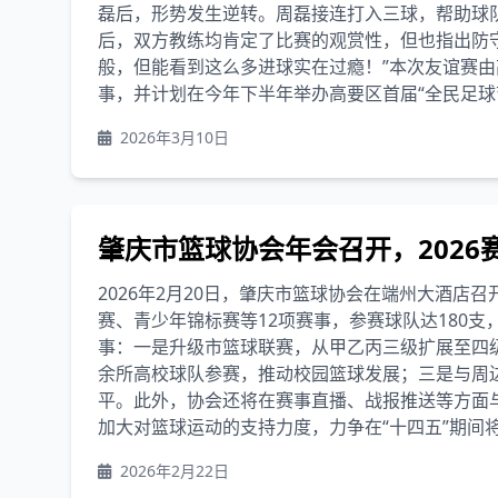
磊后，形势发生逆转。周磊接连打入三球，帮助球队
后，双方教练均肯定了比赛的观赏性，但也指出防守
般，但能看到这么多进球实在过瘾！”本次友谊赛
事，并计划在今年下半年举办高要区首届“全民足球
2026年3月10日
肇庆市篮球协会年会召开，2026
2026年2月20日，肇庆市篮球协会在端州大酒店召
赛、青少年锦标赛等12项赛事，参赛球队达180支
事：一是升级市篮球联赛，从甲乙丙三级扩展至四级
余所高校球队参赛，推动校园篮球发展；三是与周
平。此外，协会还将在赛事直播、战报推送等方面
加大对篮球运动的支持力度，力争在“十四五”期间
2026年2月22日