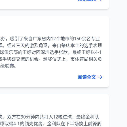
办，吸引了来自广东省内12个地市的150余名专业
军。经过三天的激烈角逐，来自肇庆本土的选手表现
球俱乐部的王婷对阵深圳选手张欣，最终王婷以4-1
高手切磋交流的机会。颁奖仪式上，市体育局相关负
市级联赛。
阅读全文
决，双方在90分钟内共打入12粒进球，最终金利队
球取得4-1的领先优势。金利队在下半场换上前锋周