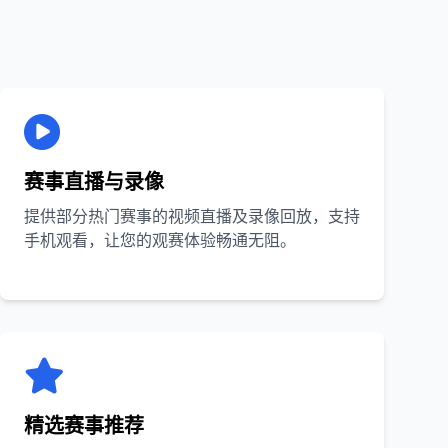
赛事直播与录像
提供部分热门赛事的视频直播及录像回放，支持
手机观看，让您的观赛体验畅通无阻。
精选赛事推荐