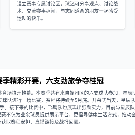
设立赛事专属讨论区，球迷可分享观点、讨论战
术、交流赛事趣闻，与志同道合的朋友一起感受
运动的快乐。
6赛季精彩开赛，六支劲旅争夺桂冠
新区体育场拉开帷幕。本赛季共有来自端州区的六支球队参加：星
支球队进行一场比赛，赛程将持续至5月底。开幕式当天，星辰
胜对手。接下来的比赛中，飞鹰队也展现出强劲实力，目前与星辰
，联赛不仅为业余球员提供展示平台，更倡导健康生活方式，推动
台获取赛程安排、直播链接及战报回顾。