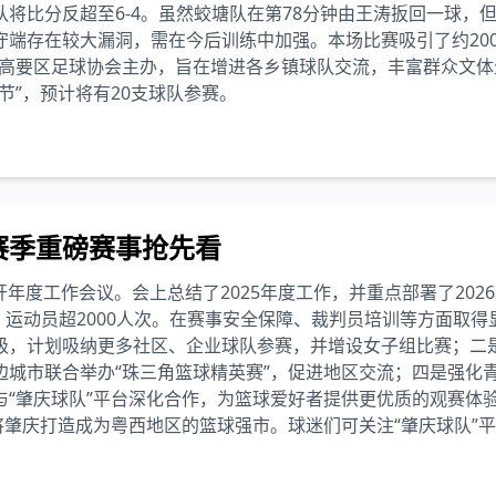
将比分反超至6-4。虽然蛟塘队在第78分钟由王涛扳回一球，
端存在较大漏洞，需在今后训练中加强。本场比赛吸引了约20
由高要区足球协会主办，旨在增进各乡镇球队交流，丰富群众文
节”，预计将有20支球队参赛。
赛季重磅赛事抢先看
开年度工作会议。会上总结了2025年度工作，并重点部署了202
，运动员超2000人次。在赛事安全保障、裁判员培训等方面取得
，计划吸纳更多社区、企业球队参赛，并增设女子组比赛；二是
边城市联合举办“珠三角篮球精英赛”，促进地区交流；四是强化
与“肇庆球队”平台深化合作，为篮球爱好者提供更优质的观赛体
将肇庆打造成为粤西地区的篮球强市。球迷们可关注“肇庆球队”