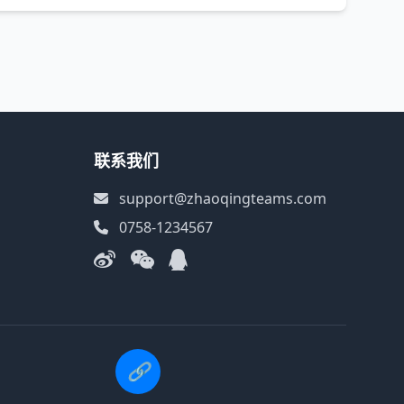
联系我们
support@zhaoqingteams.com
0758-1234567
🔗
英超多少支球队