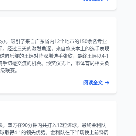
办，吸引了来自广东省内12个地市的150余名专业
军。经过三天的激烈角逐，来自肇庆本土的选手表现
球俱乐部的王婷对阵深圳选手张欣，最终王婷以4-1
高手切磋交流的机会。颁奖仪式上，市体育局相关负
市级联赛。
阅读全文
决，双方在90分钟内共打入12粒进球，最终金利队
球取得4-1的领先优势。金利队在下半场换上前锋周