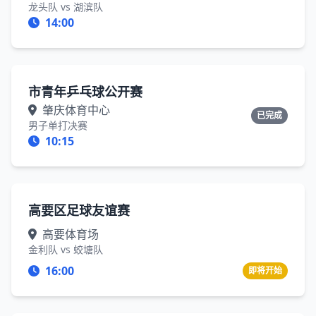
龙头队 vs 湖滨队
14:00
市青年乒乓球公开赛
肇庆体育中心
已完成
男子单打决赛
10:15
高要区足球友谊赛
高要体育场
金利队 vs 蛟塘队
16:00
即将开始