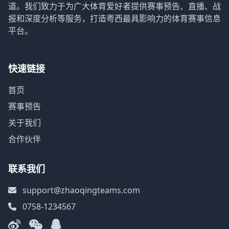
道。我们致力于为广大体育爱好者提供赛事预告、直播、战
报和深度分析等服务，打造粤西最具影响力的体育赛事信息
平台。
快速链接
首页
赛事预告
关于我们
合作伙伴
联系我们
support@zhaoqingteams.com
0758-1234567