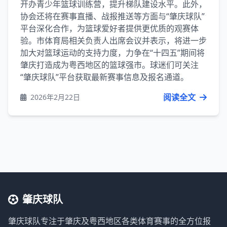
开办青少年篮球训练营，提升梯队建设水平。此外，
协会还将在赛事直播、战报推送等方面与“肇庆球队”
平台深化合作，为篮球爱好者提供更优质的观赛体
验。市体育局相关负责人出席会议并表示，将进一步
加大对篮球运动的支持力度，力争在“十四五”期间将
肇庆打造成为粤西地区的篮球强市。球迷们可关注
“肇庆球队”平台获取最新赛事信息及报名通道。
阅读全文
2026年2月22日
肇庆球队
肇庆球队专注于肇庆及粤西地区各类体育赛事的全方位报