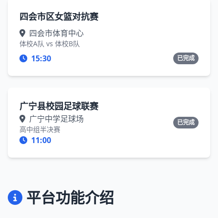
四会市区女篮对抗赛
四会市体育中心
体校A队 vs 体校B队
15:30
已完成
广宁县校园足球联赛
广宁中学足球场
已完成
高中组半决赛
11:00
平台功能介绍