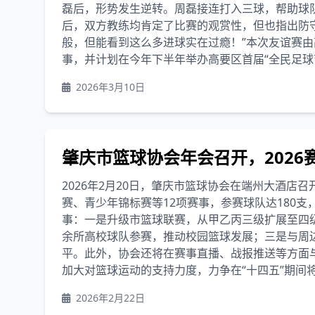
磊后，形势发生逆转。周磊接连打入三球，帮助球队
后，双方教练均肯定了比赛的观赏性，但也指出防守
般，但能看到这么多进球实在过瘾！”本次友谊赛
事，并计划在今年下半年举办高要区首届“全民足球
2026年3月10日
肇庆市篮球协会年会召开，2026
2026年2月20日，肇庆市篮球协会在端州大酒店召
赛、青少年锦标赛等12项赛事，参赛球队达180支
事：一是升级市篮球联赛，从甲乙丙三级扩展至四级
余所高校球队参赛，推动校园篮球发展；三是与周
平。此外，协会还将在赛事直播、战报推送等方面
加大对篮球运动的支持力度，力争在“十四五”期间
2026年2月22日