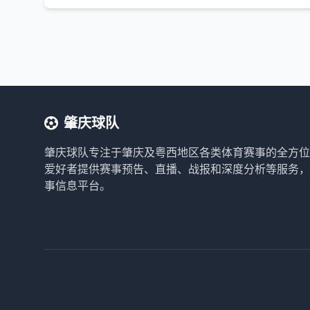
肇庆球队
肇庆球队专注于肇庆及粤西地区各类体育赛事的全方位
爱好者提供赛事预告、直播、战报和深度分析等服务，
事信息平台。