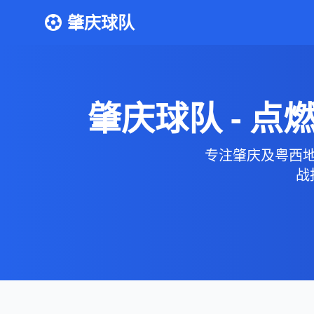
肇庆球队
肇庆球队 - 
专注肇庆及粤西
战