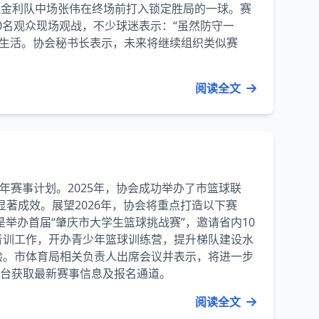
但金利队中场张伟在终场前打入锁定胜局的一球。赛
0名观众现场观战，不少球迷表示：“虽然防守一
体生活。协会秘书长表示，未来将继续组织类似赛
阅读全文
6年赛事计划。2025年，协会成功举办了市篮球联
显著成效。展望2026年，协会将重点打造以下赛
举办首届“肇庆市大学生篮球挑战赛”，邀请省内10
青训工作，开办青少年篮球训练营，提升梯队建设水
验。市体育局相关负责人出席会议并表示，将进一步
平台获取最新赛事信息及报名通道。
阅读全文