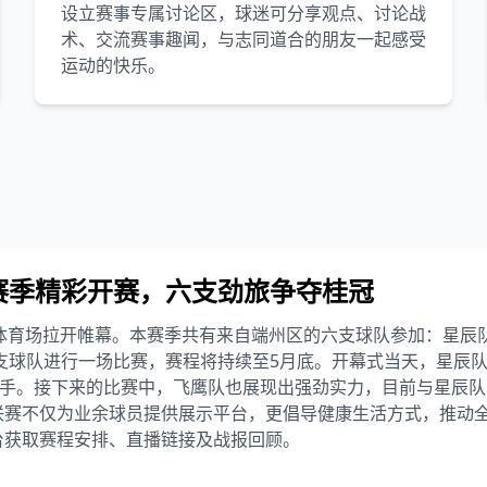
设立赛事专属讨论区，球迷可分享观点、讨论战
术、交流赛事趣闻，与志同道合的朋友一起感受
运动的快乐。
6赛季精彩开赛，六支劲旅争夺桂冠
新区体育场拉开帷幕。本赛季共有来自端州区的六支球队参加：星
支球队进行一场比赛，赛程将持续至5月底。开幕式当天，星辰
胜对手。接下来的比赛中，飞鹰队也展现出强劲实力，目前与星辰
，联赛不仅为业余球员提供展示平台，更倡导健康生活方式，推动
台获取赛程安排、直播链接及战报回顾。