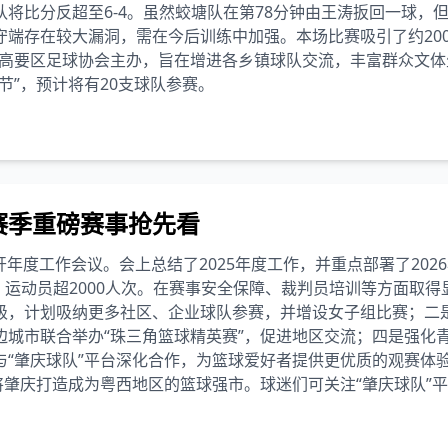
将比分反超至6-4。虽然蛟塘队在第78分钟由王涛扳回一球，
端存在较大漏洞，需在今后训练中加强。本场比赛吸引了约20
由高要区足球协会主办，旨在增进各乡镇球队交流，丰富群众文
节”，预计将有20支球队参赛。
赛季重磅赛事抢先看
开年度工作会议。会上总结了2025年度工作，并重点部署了202
，运动员超2000人次。在赛事安全保障、裁判员培训等方面取得
，计划吸纳更多社区、企业球队参赛，并增设女子组比赛；二是
边城市联合举办“珠三角篮球精英赛”，促进地区交流；四是强化
与“肇庆球队”平台深化合作，为篮球爱好者提供更优质的观赛体
将肇庆打造成为粤西地区的篮球强市。球迷们可关注“肇庆球队”