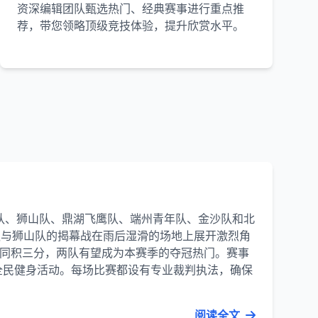
资深编辑团队甄选热门、经典赛事进行重点推
荐，带您领略顶级竞技体验，提升欣赏水平。
辰队、狮山队、鼎湖飞鹰队、端州青年队、金沙队和北
队与狮山队的揭幕战在雨后湿滑的场地上展开激烈角
队同积三分，两队有望成为本赛季的夺冠热门。赛事
全民健身活动。每场比赛都设有专业裁判执法，确保
阅读全文