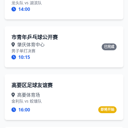
龙头队 vs 湖滨队
14:00
市青年乒乓球公开赛
肇庆体育中心
已完成
男子单打决赛
10:15
高要区足球友谊赛
高要体育场
金利队 vs 蛟塘队
16:00
即将开始