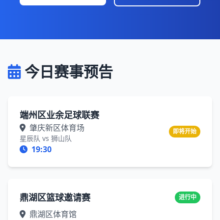
今日赛事预告
端州区业余足球联赛
肇庆新区体育场
即将开始
星辰队 vs 狮山队
19:30
鼎湖区篮球邀请赛
进行中
鼎湖区体育馆