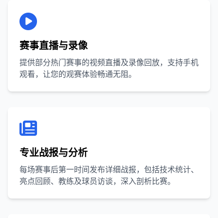
赛事直播与录像
提供部分热门赛事的视频直播及录像回放，支持手机
观看，让您的观赛体验畅通无阻。
专业战报与分析
每场赛事后第一时间发布详细战报，包括技术统计、
亮点回顾、教练及球员访谈，深入剖析比赛。