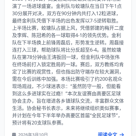
演了一场进球盛宴。金利队与蛟塘队在当日下午1点
30分展开对决，双方在90分钟内共打入12粒进球，
最终金利队凭借下半场的出色发挥以7-5逆转取胜。
上半场比赛，蛟塘队占据上风，凭借郭建的梅开二度
及李辉、陈冠希的各一球取得4-1的领先优势。金利
队在下半场换上前锋周磊后，形势发生逆转。周磊接
连打入三球，帮助球队将比分反超至6-4。虽然蛟塘
队在第78分钟由王涛扳回一球，但金利队中场张伟
在终场前打入锁定胜局的一球。赛后，双方教练均肯
定了比赛的观赏性，但也指出防守端存在较大漏洞，
需在今后训练中加强。本场比赛吸引了约200名观众
现场观战，不少球迷表示：“虽然防守一般，但能看
到这么多进球实在过瘾！”本次友谊赛由高要区足球
协会主办，旨在增进各乡镇球队交流，丰富群众文体
生活。协会秘书长表示，未来将继续组织类似赛事，
并计划在今年下半年举办高要区首届“全民足球节”，
预计将有20支球队参赛。
阅读全文
2026年3月10日