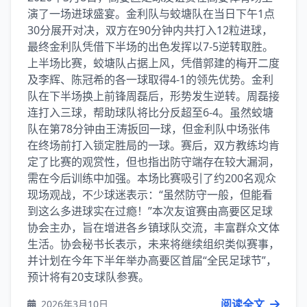
演了一场进球盛宴。金利队与蛟塘队在当日下午1点
30分展开对决，双方在90分钟内共打入12粒进球，
最终金利队凭借下半场的出色发挥以7-5逆转取胜。
上半场比赛，蛟塘队占据上风，凭借郭建的梅开二度
及李辉、陈冠希的各一球取得4-1的领先优势。金利
队在下半场换上前锋周磊后，形势发生逆转。周磊接
连打入三球，帮助球队将比分反超至6-4。虽然蛟塘
队在第78分钟由王涛扳回一球，但金利队中场张伟
在终场前打入锁定胜局的一球。赛后，双方教练均肯
定了比赛的观赏性，但也指出防守端存在较大漏洞，
需在今后训练中加强。本场比赛吸引了约200名观众
现场观战，不少球迷表示：“虽然防守一般，但能看
到这么多进球实在过瘾！”本次友谊赛由高要区足球
协会主办，旨在增进各乡镇球队交流，丰富群众文体
生活。协会秘书长表示，未来将继续组织类似赛事，
并计划在今年下半年举办高要区首届“全民足球节”，
预计将有20支球队参赛。
阅读全文
2026年3月10日