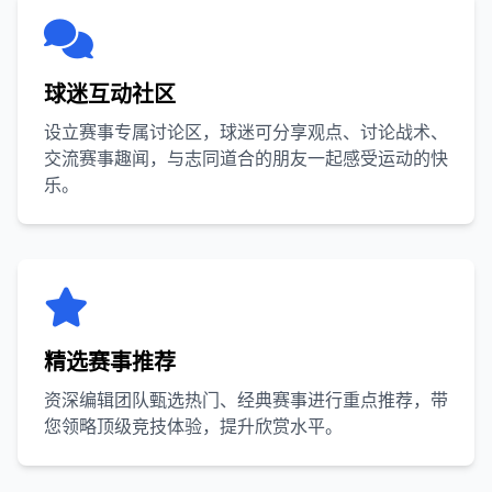
球迷互动社区
设立赛事专属讨论区，球迷可分享观点、讨论战术、
交流赛事趣闻，与志同道合的朋友一起感受运动的快
乐。
精选赛事推荐
资深编辑团队甄选热门、经典赛事进行重点推荐，带
您领略顶级竞技体验，提升欣赏水平。