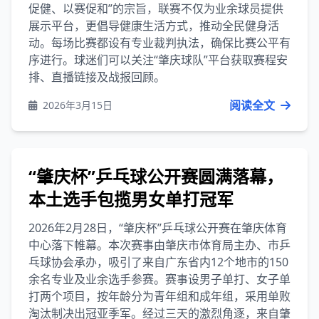
促健、以赛促和”的宗旨，联赛不仅为业余球员提供
展示平台，更倡导健康生活方式，推动全民健身活
动。每场比赛都设有专业裁判执法，确保比赛公平有
序进行。球迷们可以关注“肇庆球队”平台获取赛程安
排、直播链接及战报回顾。
阅读全文
2026年3月15日
“肇庆杯”乒乓球公开赛圆满落幕，
本土选手包揽男女单打冠军
2026年2月28日，“肇庆杯”乒乓球公开赛在肇庆体育
中心落下帷幕。本次赛事由肇庆市体育局主办、市乒
乓球协会承办，吸引了来自广东省内12个地市的150
余名专业及业余选手参赛。赛事设男子单打、女子单
打两个项目，按年龄分为青年组和成年组，采用单败
淘汰制决出冠亚季军。经过三天的激烈角逐，来自肇