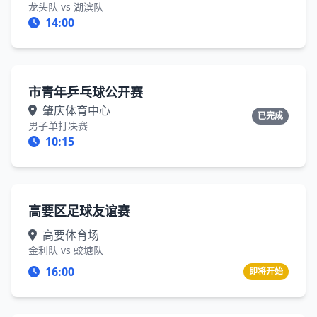
龙头队 vs 湖滨队
14:00
市青年乒乓球公开赛
肇庆体育中心
已完成
男子单打决赛
10:15
高要区足球友谊赛
高要体育场
金利队 vs 蛟塘队
16:00
即将开始