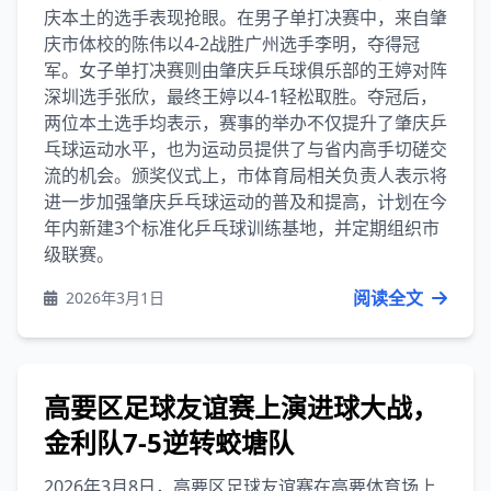
庆本土的选手表现抢眼。在男子单打决赛中，来自肇
庆市体校的陈伟以4-2战胜广州选手李明，夺得冠
军。女子单打决赛则由肇庆乒乓球俱乐部的王婷对阵
深圳选手张欣，最终王婷以4-1轻松取胜。夺冠后，
两位本土选手均表示，赛事的举办不仅提升了肇庆乒
乓球运动水平，也为运动员提供了与省内高手切磋交
流的机会。颁奖仪式上，市体育局相关负责人表示将
进一步加强肇庆乒乓球运动的普及和提高，计划在今
年内新建3个标准化乒乓球训练基地，并定期组织市
级联赛。
阅读全文
2026年3月1日
高要区足球友谊赛上演进球大战，
金利队7-5逆转蛟塘队
2026年3月8日，高要区足球友谊赛在高要体育场上