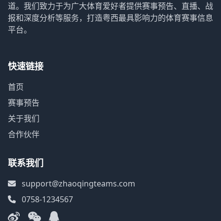
道。我们致力于为广大体育爱好者提供赛事预告、直播、战
报和深度分析等服务，打造粤西最具影响力的体育赛事信息
平台。
快速链接
首页
赛事预告
关于我们
合作伙伴
联系我们
support@zhaoqingteams.com
0758-1234567