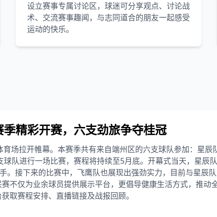
设立赛事专属讨论区，球迷可分享观点、讨论战
术、交流赛事趣闻，与志同道合的朋友一起感受
运动的快乐。
6赛季精彩开赛，六支劲旅争夺桂冠
新区体育场拉开帷幕。本赛季共有来自端州区的六支球队参加：星
支球队进行一场比赛，赛程将持续至5月底。开幕式当天，星辰
胜对手。接下来的比赛中，飞鹰队也展现出强劲实力，目前与星辰
，联赛不仅为业余球员提供展示平台，更倡导健康生活方式，推动
台获取赛程安排、直播链接及战报回顾。