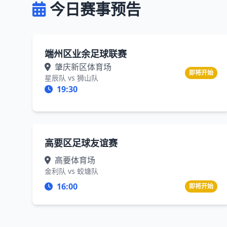
今日赛事预告
端州区业余足球联赛
肇庆新区体育场
即将开始
星辰队 vs 狮山队
19:30
高要区足球友谊赛
高要体育场
金利队 vs 蛟塘队
16:00
即将开始