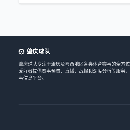
肇庆球队
肇庆球队专注于肇庆及粤西地区各类体育赛事的全方位
爱好者提供赛事预告、直播、战报和深度分析等服务，
事信息平台。