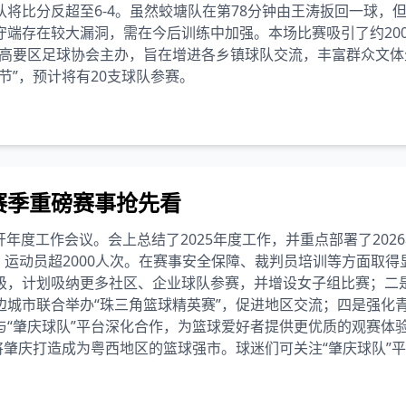
将比分反超至6-4。虽然蛟塘队在第78分钟由王涛扳回一球，
端存在较大漏洞，需在今后训练中加强。本场比赛吸引了约20
由高要区足球协会主办，旨在增进各乡镇球队交流，丰富群众文
节”，预计将有20支球队参赛。
赛季重磅赛事抢先看
开年度工作会议。会上总结了2025年度工作，并重点部署了202
，运动员超2000人次。在赛事安全保障、裁判员培训等方面取得
，计划吸纳更多社区、企业球队参赛，并增设女子组比赛；二是
边城市联合举办“珠三角篮球精英赛”，促进地区交流；四是强化
与“肇庆球队”平台深化合作，为篮球爱好者提供更优质的观赛体
将肇庆打造成为粤西地区的篮球强市。球迷们可关注“肇庆球队”