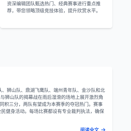
资深编辑团队甄选热门、经典赛事进行重点推
荐，带您领略顶级竞技体验，提升欣赏水平。
辰队、狮山队、鼎湖飞鹰队、端州青年队、金沙队和北
队与狮山队的揭幕战在雨后湿滑的场地上展开激烈角
队同积三分，两队有望成为本赛季的夺冠热门。赛事
全民健身活动。每场比赛都设有专业裁判执法，确保
阅读全文