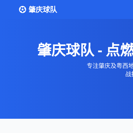
肇庆球队
肇庆球队 - 
专注肇庆及粤西
战