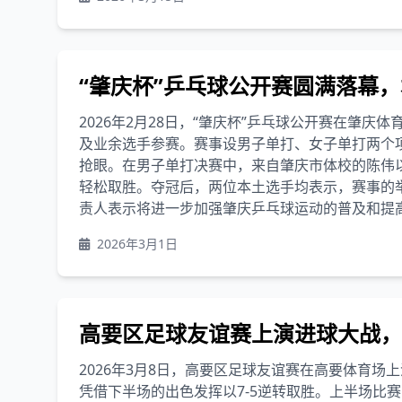
“肇庆杯”乒乓球公开赛圆满落幕
2026年2月28日，“肇庆杯”乒乓球公开赛在肇
及业余选手参赛。赛事设男子单打、女子单打两个
抢眼。在男子单打决赛中，来自肇庆市体校的陈伟以
轻松取胜。夺冠后，两位本土选手均表示，赛事的
责人表示将进一步加强肇庆乒乓球运动的普及和提
2026年3月1日
高要区足球友谊赛上演进球大战，
2026年3月8日，高要区足球友谊赛在高要体育场
凭借下半场的出色发挥以7-5逆转取胜。上半场比