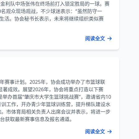
但金利队中场张伟在终场前打入锁定胜局的一球。赛
0名观众现场观战，不少球迷表示：“虽然防守一
体生活。协会秘书长表示，未来将继续组织类似赛
阅读全文
6年赛事计划。2025年，协会成功举办了市篮球联
显著成效。展望2026年，协会将重点打造以下赛
举办首届“肇庆市大学生篮球挑战赛”，邀请省内10
青训工作，开办青少年篮球训练营，提升梯队建设水
验。市体育局相关负责人出席会议并表示，将进一步
平台获取最新赛事信息及报名通道。
阅读全文