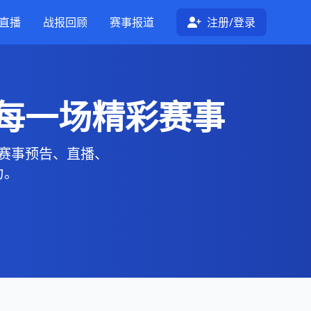
直播
战报回顾
赛事报道
注册/登录
证每一场精彩赛事
赛事预告、直播、
力。