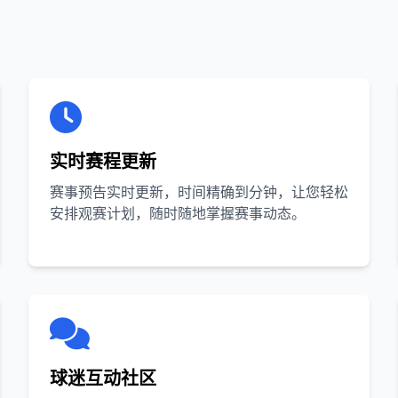
实时赛程更新
赛事预告实时更新，时间精确到分钟，让您轻松
安排观赛计划，随时随地掌握赛事动态。
球迷互动社区