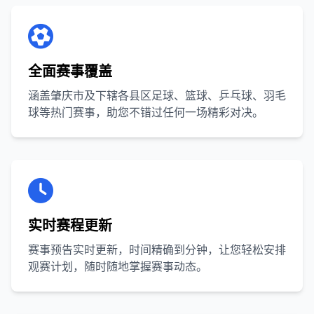
全面赛事覆盖
涵盖肇庆市及下辖各县区足球、篮球、乒乓球、羽毛
球等热门赛事，助您不错过任何一场精彩对决。
实时赛程更新
赛事预告实时更新，时间精确到分钟，让您轻松安排
观赛计划，随时随地掌握赛事动态。