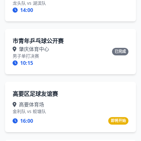
龙头队 vs 湖滨队
14:00
市青年乒乓球公开赛
肇庆体育中心
已完成
男子单打决赛
10:15
高要区足球友谊赛
高要体育场
金利队 vs 蛟塘队
16:00
即将开始