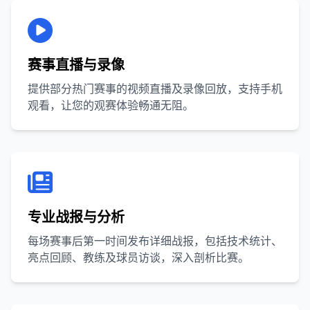
赛事直播与录像
提供部分热门赛事的视频直播及录像回放，支持手机
观看，让您的观赛体验畅通无阻。
专业战报与分析
每场赛事后第一时间发布详细战报，包括技术统计、
亮点回顾、教练及球员访谈，深入剖析比赛。