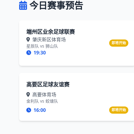
今日赛事预告
端州区业余足球联赛
肇庆新区体育场
即将开始
星辰队 vs 狮山队
19:30
高要区足球友谊赛
高要体育场
金利队 vs 蛟塘队
16:00
即将开始