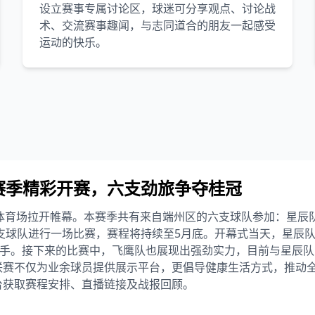
设立赛事专属讨论区，球迷可分享观点、讨论战
术、交流赛事趣闻，与志同道合的朋友一起感受
运动的快乐。
6赛季精彩开赛，六支劲旅争夺桂冠
新区体育场拉开帷幕。本赛季共有来自端州区的六支球队参加：星
支球队进行一场比赛，赛程将持续至5月底。开幕式当天，星辰
胜对手。接下来的比赛中，飞鹰队也展现出强劲实力，目前与星辰
，联赛不仅为业余球员提供展示平台，更倡导健康生活方式，推动
台获取赛程安排、直播链接及战报回顾。