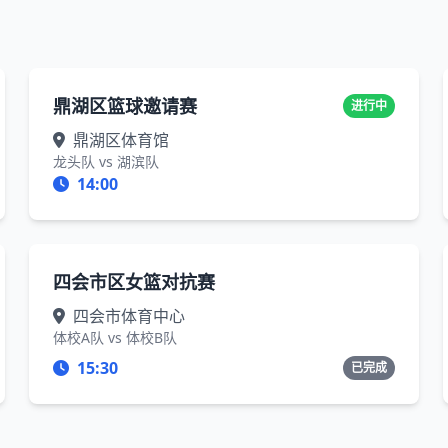
鼎湖区篮球邀请赛
进行中
鼎湖区体育馆
龙头队 vs 湖滨队
14:00
四会市区女篮对抗赛
四会市体育中心
体校A队 vs 体校B队
15:30
已完成