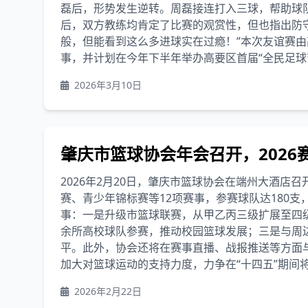
磊后，形势发生逆转。周磊接连打入三球，帮助球队
后，双方教练均肯定了比赛的观赏性，但也指出防守
般，但能看到这么多进球实在过瘾！”本次友谊赛
事，并计划在今年下半年举办高要区首届“全民足球
2026年3月10日
肇庆市篮球协会年会召开，2026
2026年2月20日，肇庆市篮球协会在端州大酒店召
赛、青少年锦标赛等12项赛事，参赛球队达180支
事：一是升级市篮球联赛，从甲乙丙三级扩展至四级
余所高校球队参赛，推动校园篮球发展；三是与周
平。此外，协会还将在赛事直播、战报推送等方面
加大对篮球运动的支持力度，力争在“十四五”期间
2026年2月22日