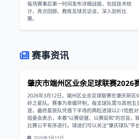
每场赛事后第一时间发布详细战报，包括技术统
计、亮点回顾、教练及球员访谈，深入剖析比
赛。
赛事资讯
肇庆市端州区业余足球联赛202
2026年3月12日，端州区业余足球联赛在肇庆
岭之星队。赛事为单循环制，每支球队需与其他五
逐，最终星辰队凭借下半场的两粒进球以2-1险
组委会表示，本着“以赛促健、以赛促和”的宗旨
比赛公平有序进行。球迷们可以关注“肇庆球队”平
2026年3月15日