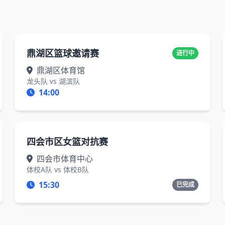
鼎湖区篮球邀请赛
进行中
鼎湖区体育馆
龙头队 vs 湖滨队
14:00
四会市区女篮对抗赛
四会市体育中心
体校A队 vs 体校B队
15:30
已完成