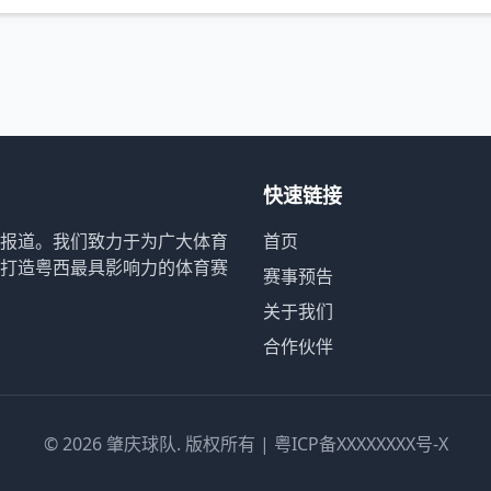
快速链接
报道。我们致力于为广大体育
首页
打造粤西最具影响力的体育赛
赛事预告
关于我们
合作伙伴
© 2026 肇庆球队. 版权所有 | 粤ICP备XXXXXXXX号-X