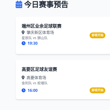
今日赛事预告
端州区业余足球联赛
肇庆新区体育场
即将开始
星辰队 vs 狮山队
19:30
高要区足球友谊赛
高要体育场
金利队 vs 蛟塘队
16:00
即将开始