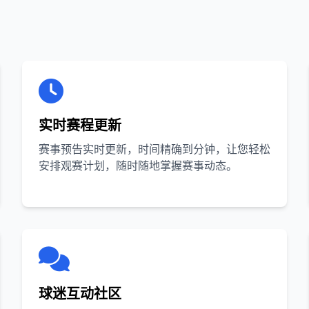
实时赛程更新
赛事预告实时更新，时间精确到分钟，让您轻松
安排观赛计划，随时随地掌握赛事动态。
球迷互动社区