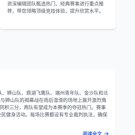
资深编辑团队甄选热门、经典赛事进行重点推
荐，带您领略顶级竞技体验，提升欣赏水平。
辰队、狮山队、鼎湖飞鹰队、端州青年队、金沙队和北
队与狮山队的揭幕战在雨后湿滑的场地上展开激烈角
队同积三分，两队有望成为本赛季的夺冠热门。赛事
全民健身活动。每场比赛都设有专业裁判执法，确保
阅读全文