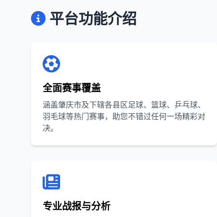
平台功能介绍
全面赛事覆盖
涵盖肇庆市及下辖各县区足球、篮球、乒乓球、
羽毛球等热门赛事，助您不错过任何一场精彩对
决。
专业战报与分析