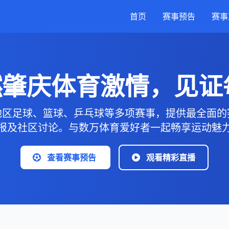
首页
赛事预告
赛事
点燃肇庆体育激情，见
地区足球、篮球、乒乓球等多项赛事，提供最全面的
报及社区讨论。与数万体育爱好者一起畅享运动魅
查看赛事预告
观看精彩直播