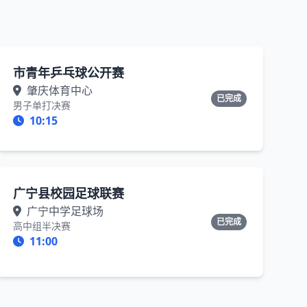
市青年乒乓球公开赛
肇庆体育中心
已完成
男子单打决赛
10:15
广宁县校园足球联赛
广宁中学足球场
已完成
高中组半决赛
11:00