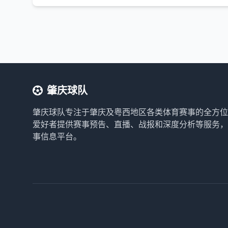
肇庆球队
肇庆球队专注于肇庆及粤西地区各类体育赛事的全方位
爱好者提供赛事预告、直播、战报和深度分析等服务，
事信息平台。