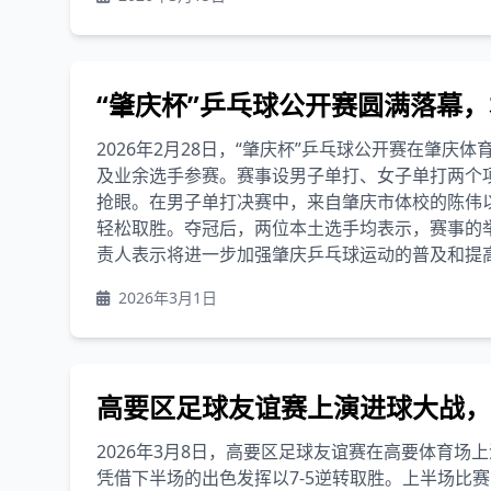
“肇庆杯”乒乓球公开赛圆满落幕
2026年2月28日，“肇庆杯”乒乓球公开赛在肇
及业余选手参赛。赛事设男子单打、女子单打两个
抢眼。在男子单打决赛中，来自肇庆市体校的陈伟以
轻松取胜。夺冠后，两位本土选手均表示，赛事的
责人表示将进一步加强肇庆乒乓球运动的普及和提
2026年3月1日
高要区足球友谊赛上演进球大战，
2026年3月8日，高要区足球友谊赛在高要体育场
凭借下半场的出色发挥以7-5逆转取胜。上半场比