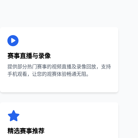
赛事直播与录像
提供部分热门赛事的视频直播及录像回放，支持
手机观看，让您的观赛体验畅通无阻。
精选赛事推荐