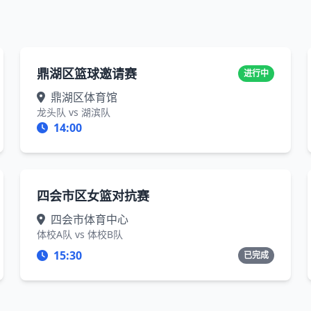
鼎湖区篮球邀请赛
进行中
鼎湖区体育馆
龙头队 vs 湖滨队
14:00
四会市区女篮对抗赛
四会市体育中心
体校A队 vs 体校B队
15:30
已完成