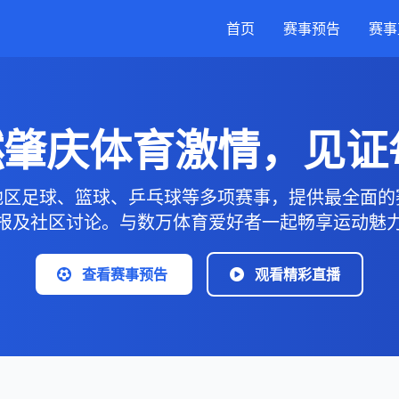
首页
赛事预告
赛事
点燃肇庆体育激情，见
地区足球、篮球、乒乓球等多项赛事，提供最全面的
报及社区讨论。与数万体育爱好者一起畅享运动魅
查看赛事预告
观看精彩直播