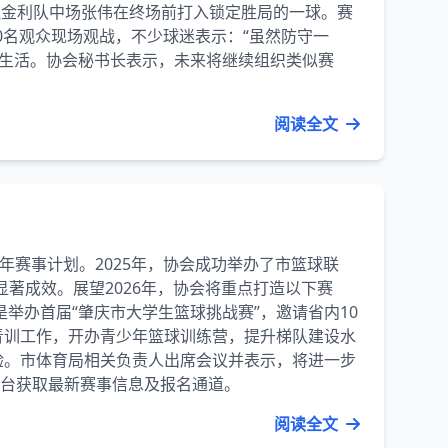
但金利队中场张伟在终场前打入锁定胜局的一球。赛
0名观众现场观战，不少球迷表示：“虽然防守一
体生活。协会秘书长表示，未来将继续组织类似赛
阅读全文
6年赛事计划。2025年，协会成功举办了市篮球联
显著成效。展望2026年，协会将重点打造以下赛
举办首届“肇庆市大学生篮球挑战赛”，邀请省内10
青训工作，开办青少年篮球训练营，提升梯队建设水
验。市体育局相关负责人出席会议并表示，将进一步
平台获取最新赛事信息及报名通道。
阅读全文