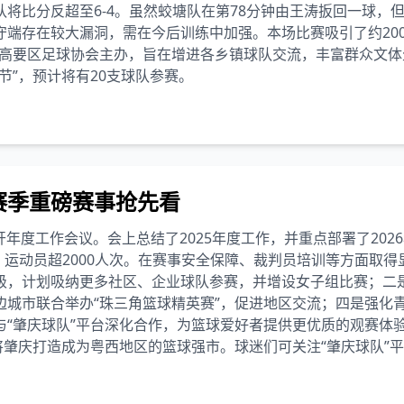
将比分反超至6-4。虽然蛟塘队在第78分钟由王涛扳回一球，
端存在较大漏洞，需在今后训练中加强。本场比赛吸引了约20
由高要区足球协会主办，旨在增进各乡镇球队交流，丰富群众文
节”，预计将有20支球队参赛。
赛季重磅赛事抢先看
开年度工作会议。会上总结了2025年度工作，并重点部署了202
，运动员超2000人次。在赛事安全保障、裁判员培训等方面取得
，计划吸纳更多社区、企业球队参赛，并增设女子组比赛；二是
边城市联合举办“珠三角篮球精英赛”，促进地区交流；四是强化
与“肇庆球队”平台深化合作，为篮球爱好者提供更优质的观赛体
将肇庆打造成为粤西地区的篮球强市。球迷们可关注“肇庆球队”