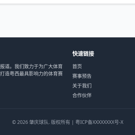
快速链接
报道。我们致力于为广大体育
首页
打造粤西最具影响力的体育赛
赛事预告
关于我们
合作伙伴
© 2026 肇庆球队. 版权所有 | 粤ICP备XXXXXXXX号-X