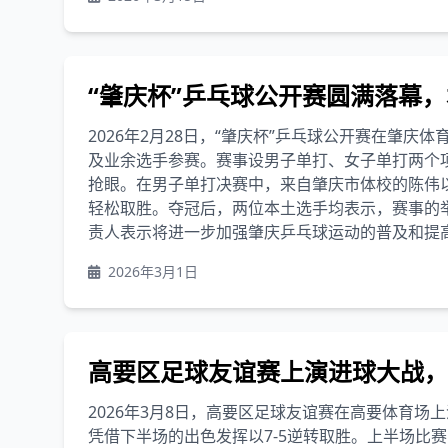
“肇庆杯”乒乓球公开赛圆满落幕
2026年2月28日，“肇庆杯”乒乓球公开赛在肇
及业余选手参赛。赛事设男子单打、女子单打两个
抢眼。在男子单打决赛中，来自肇庆市体校的陈伟以
轻松取胜。夺冠后，两位本土选手均表示，赛事的
责人表示将进一步加强肇庆乒乓球运动的普及和提
2026年3月1日
高要区足球友谊赛上演进球大战，
2026年3月8日，高要区足球友谊赛在高要体育场
凭借下半场的出色发挥以7-5逆转取胜。上半场比