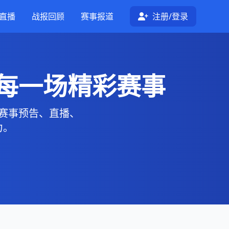
直播
战报回顾
赛事报道
注册/登录
证每一场精彩赛事
赛事预告、直播、
力。