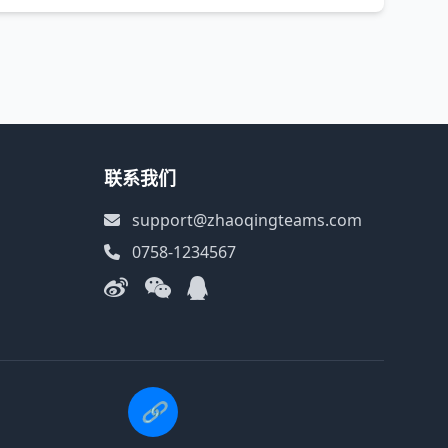
联系我们
support@zhaoqingteams.com
0758-1234567
🔗
英超多少支球队