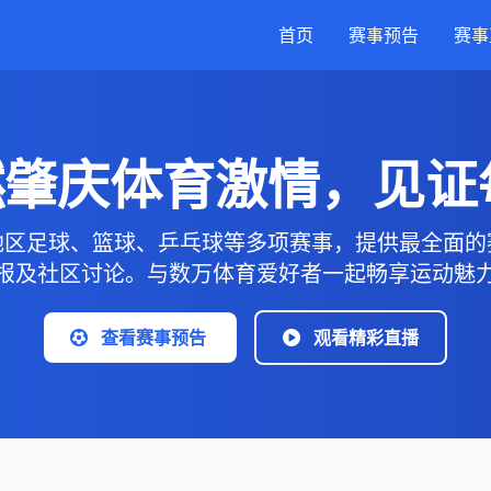
首页
赛事预告
赛事
点燃肇庆体育激情，见
地区足球、篮球、乒乓球等多项赛事，提供最全面的
报及社区讨论。与数万体育爱好者一起畅享运动魅
查看赛事预告
观看精彩直播