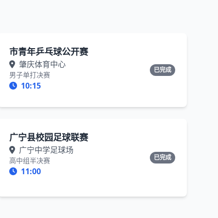
市青年乒乓球公开赛
肇庆体育中心
已完成
男子单打决赛
10:15
广宁县校园足球联赛
广宁中学足球场
已完成
高中组半决赛
11:00