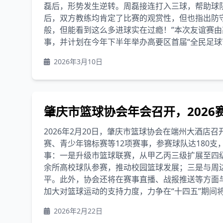
磊后，形势发生逆转。周磊接连打入三球，帮助球队
后，双方教练均肯定了比赛的观赏性，但也指出防守
般，但能看到这么多进球实在过瘾！”本次友谊赛
事，并计划在今年下半年举办高要区首届“全民足球
2026年3月10日
肇庆市篮球协会年会召开，2026
2026年2月20日，肇庆市篮球协会在端州大酒店召
赛、青少年锦标赛等12项赛事，参赛球队达180支
事：一是升级市篮球联赛，从甲乙丙三级扩展至四级
余所高校球队参赛，推动校园篮球发展；三是与周
平。此外，协会还将在赛事直播、战报推送等方面
加大对篮球运动的支持力度，力争在“十四五”期间
2026年2月22日