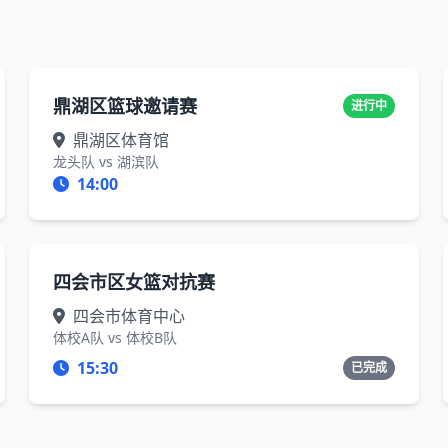
鼎湖区篮球邀请赛
进行中
鼎湖区体育馆
龙头队 vs 湖滨队
14:00
四会市区女篮对抗赛
四会市体育中心
体校A队 vs 体校B队
15:30
已完成