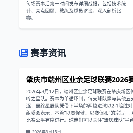
每场赛事后第一时间发布详细战报，包括技术统
计、亮点回顾、教练及球员访谈，深入剖析比
赛。
赛事资讯
肇庆市端州区业余足球联赛202
2026年3月12日，端州区业余足球联赛在肇庆
岭之星队。赛事为单循环制，每支球队需与其他五
逐，最终星辰队凭借下半场的两粒进球以2-1险
组委会表示，本着“以赛促健、以赛促和”的宗旨
比赛公平有序进行。球迷们可以关注“肇庆球队”平
2026年3月15日