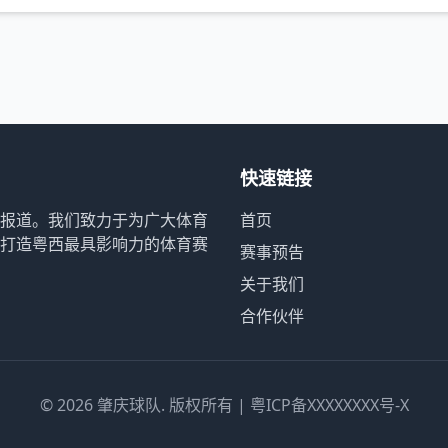
快速链接
报道。我们致力于为广大体育
首页
打造粤西最具影响力的体育赛
赛事预告
关于我们
合作伙伴
© 2026 肇庆球队. 版权所有 | 粤ICP备XXXXXXXX号-X