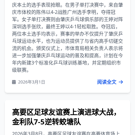
庆本土的选手表现抢眼。在男子单打决赛中，来自肇
庆市体校的陈伟以4-2战胜广州选手李明，夺得冠
军。女子单打决赛则由肇庆乒乓球俱乐部的王婷对阵
深圳选手张欣，最终王婷以4-1轻松取胜。夺冠后，
两位本土选手均表示，赛事的举办不仅提升了肇庆乒
乓球运动水平，也为运动员提供了与省内高手切磋交
流的机会。颁奖仪式上，市体育局相关负责人表示将
进一步加强肇庆乒乓球运动的普及和提高，计划在今
年内新建3个标准化乒乓球训练基地，并定期组织市
级联赛。
阅读全文
2026年3月1日
高要区足球友谊赛上演进球大战，
金利队7-5逆转蛟塘队
2026年3月8日，高要区足球友谊赛在高要体育场上