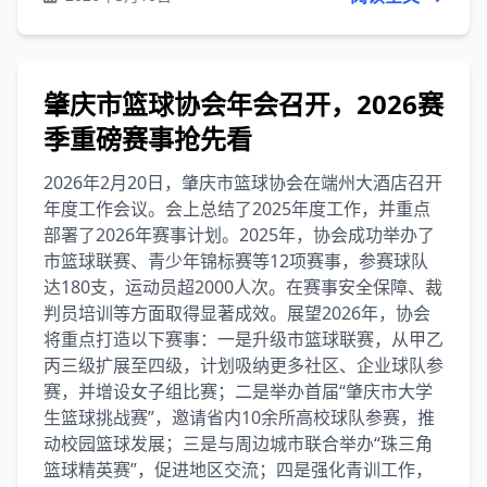
肇庆市篮球协会年会召开，2026赛
季重磅赛事抢先看
2026年2月20日，肇庆市篮球协会在端州大酒店召开
年度工作会议。会上总结了2025年度工作，并重点
部署了2026年赛事计划。2025年，协会成功举办了
市篮球联赛、青少年锦标赛等12项赛事，参赛球队
达180支，运动员超2000人次。在赛事安全保障、裁
判员培训等方面取得显著成效。展望2026年，协会
将重点打造以下赛事：一是升级市篮球联赛，从甲乙
丙三级扩展至四级，计划吸纳更多社区、企业球队参
赛，并增设女子组比赛；二是举办首届“肇庆市大学
生篮球挑战赛”，邀请省内10余所高校球队参赛，推
动校园篮球发展；三是与周边城市联合举办“珠三角
篮球精英赛”，促进地区交流；四是强化青训工作，