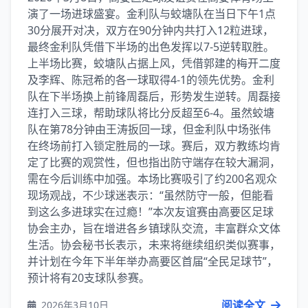
演了一场进球盛宴。金利队与蛟塘队在当日下午1点
30分展开对决，双方在90分钟内共打入12粒进球，
最终金利队凭借下半场的出色发挥以7-5逆转取胜。
上半场比赛，蛟塘队占据上风，凭借郭建的梅开二度
及李辉、陈冠希的各一球取得4-1的领先优势。金利
队在下半场换上前锋周磊后，形势发生逆转。周磊接
连打入三球，帮助球队将比分反超至6-4。虽然蛟塘
队在第78分钟由王涛扳回一球，但金利队中场张伟
在终场前打入锁定胜局的一球。赛后，双方教练均肯
定了比赛的观赏性，但也指出防守端存在较大漏洞，
需在今后训练中加强。本场比赛吸引了约200名观众
现场观战，不少球迷表示：“虽然防守一般，但能看
到这么多进球实在过瘾！”本次友谊赛由高要区足球
协会主办，旨在增进各乡镇球队交流，丰富群众文体
生活。协会秘书长表示，未来将继续组织类似赛事，
并计划在今年下半年举办高要区首届“全民足球节”，
预计将有20支球队参赛。
阅读全文
2026年3月10日