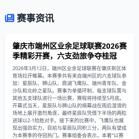
赛事资讯
肇庆市端州区业余足球联赛2026赛
季精彩开赛，六支劲旅争夺桂冠
2026年3月12日，端州区业余足球联赛在肇庆新区体
育场拉开帷幕。本赛季共有来自端州区的六支球队参
加：星辰队、狮山队、鼎湖飞鹰队、端州青年队、金
沙队和北岭之星队。赛事为单循环制，每支球队需与
其他五支球队进行一场比赛，赛程将持续至5月底。
开幕式当天，星辰队与狮山队的揭幕战在雨后湿滑的
场地上展开激烈角逐，最终星辰队凭借下半场的两粒
进球以2-1险胜对手。接下来的比赛中，飞鹰队也展
现出强劲实力，目前与星辰队同积三分，两队有望成
为本赛季的夺冠热门。赛事组委会表示，本着“以赛