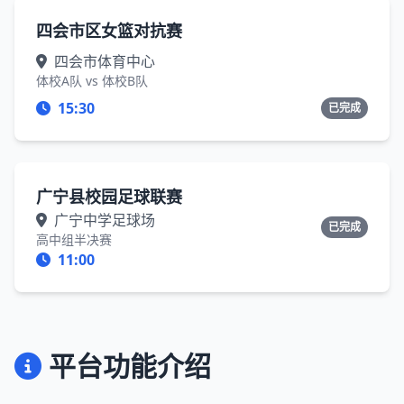
四会市区女篮对抗赛
四会市体育中心
体校A队 vs 体校B队
15:30
已完成
广宁县校园足球联赛
广宁中学足球场
已完成
高中组半决赛
11:00
平台功能介绍