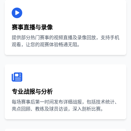
赛事直播与录像
提供部分热门赛事的视频直播及录像回放，支持手机
观看，让您的观赛体验畅通无阻。
专业战报与分析
每场赛事后第一时间发布详细战报，包括技术统计、
亮点回顾、教练及球员访谈，深入剖析比赛。