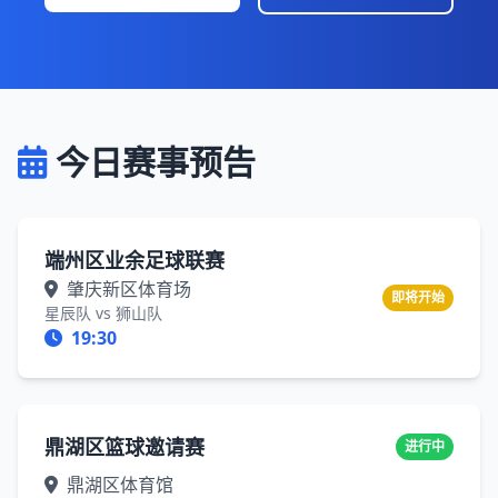
今日赛事预告
端州区业余足球联赛
肇庆新区体育场
即将开始
星辰队 vs 狮山队
19:30
鼎湖区篮球邀请赛
进行中
鼎湖区体育馆