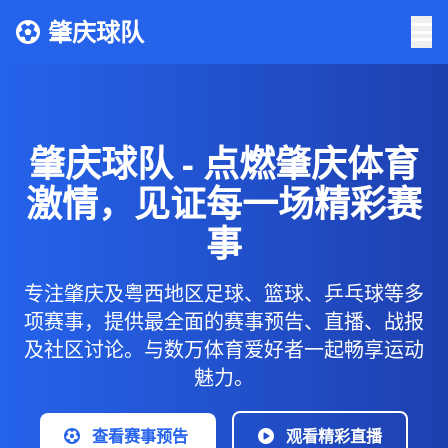
肇庆球队
肇庆球队 - 点燃肇庆体育
激情，见证每一场精彩赛
事
专注肇庆及粤西地区足球、篮球、乒乓球等多
项赛事，提供最全面的赛事预告、直播、战报
及社区讨论。与数万体育爱好者一起畅享运动
魅力。
查看赛事预告
观看精彩直播