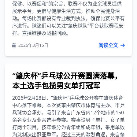
促健、以赛促和”的宗旨，联赛不仅为业余球员提供
展示平台，更倡导健康生活方式，推动全民健身活
动。每场比赛都设有专业裁判执法，确保比赛公平有
序进行。球迷们可以关注“肇庆球队”平台获取赛程安
排、直播链接及战报回顾。
阅读全文
2026年3月15日
“肇庆杯”乒乓球公开赛圆满落幕，
本土选手包揽男女单打冠军
2026年2月28日，“肇庆杯”乒乓球公开赛在肇庆体育
中心落下帷幕。本次赛事由肇庆市体育局主办、市乒
乓球协会承办，吸引了来自广东省内12个地市的150
余名专业及业余选手参赛。赛事设男子单打、女子单
打两个项目，按年龄分为青年组和成年组，采用单败
淘汰制决出冠亚季军。经过三天的激烈角逐，来自肇