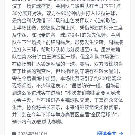
演了一场进球盛宴。金利队与蛟塘队在当日下午1点
30分展开对决，双方在90分钟内共打入12粒进球，
最终金利队凭借下半场的出色发挥以7-5逆转取胜。
上半场比赛，蛟塘队占据上风，凭借郭建的梅开二度
及李辉、陈冠希的各一球取得4-1的领先优势。金利
队在下半场换上前锋周磊后，形势发生逆转。周磊接
连打入三球，帮助球队将比分反超至6-4。虽然蛟塘
队在第78分钟由王涛扳回一球，但金利队中场张伟
在终场前打入锁定胜局的一球。赛后，双方教练均肯
定了比赛的观赏性，但也指出防守端存在较大漏洞，
需在今后训练中加强。本场比赛吸引了约200名观众
现场观战，不少球迷表示：“虽然防守一般，但能看
到这么多进球实在过瘾！”本次友谊赛由高要区足球
协会主办，旨在增进各乡镇球队交流，丰富群众文体
生活。协会秘书长表示，未来将继续组织类似赛事，
并计划在今年下半年举办高要区首届“全民足球节”，
预计将有20支球队参赛。
阅读全文
2026年3月10日