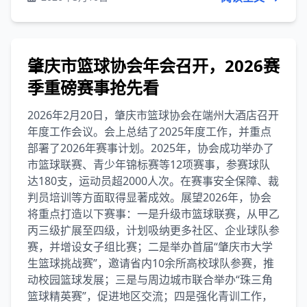
肇庆市篮球协会年会召开，2026赛
季重磅赛事抢先看
2026年2月20日，肇庆市篮球协会在端州大酒店召开
年度工作会议。会上总结了2025年度工作，并重点
部署了2026年赛事计划。2025年，协会成功举办了
市篮球联赛、青少年锦标赛等12项赛事，参赛球队
达180支，运动员超2000人次。在赛事安全保障、裁
判员培训等方面取得显著成效。展望2026年，协会
将重点打造以下赛事：一是升级市篮球联赛，从甲乙
丙三级扩展至四级，计划吸纳更多社区、企业球队参
赛，并增设女子组比赛；二是举办首届“肇庆市大学
生篮球挑战赛”，邀请省内10余所高校球队参赛，推
动校园篮球发展；三是与周边城市联合举办“珠三角
篮球精英赛”，促进地区交流；四是强化青训工作，