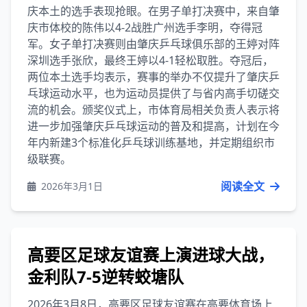
庆本土的选手表现抢眼。在男子单打决赛中，来自肇
庆市体校的陈伟以4-2战胜广州选手李明，夺得冠
军。女子单打决赛则由肇庆乒乓球俱乐部的王婷对阵
深圳选手张欣，最终王婷以4-1轻松取胜。夺冠后，
两位本土选手均表示，赛事的举办不仅提升了肇庆乒
乓球运动水平，也为运动员提供了与省内高手切磋交
流的机会。颁奖仪式上，市体育局相关负责人表示将
进一步加强肇庆乒乓球运动的普及和提高，计划在今
年内新建3个标准化乒乓球训练基地，并定期组织市
级联赛。
阅读全文
2026年3月1日
高要区足球友谊赛上演进球大战，
金利队7-5逆转蛟塘队
2026年3月8日，高要区足球友谊赛在高要体育场上