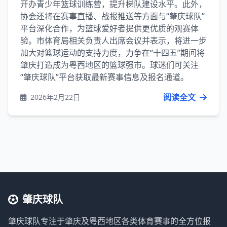
开办青少年篮球训练营，提升梯队建设水平。此外，
协会还将在赛事直播、战报推送等方面与“肇庆球队”
平台深化合作，为篮球爱好者提供更优质的观赛体
验。市体育局相关负责人出席会议并表示，将进一步
加大对篮球运动的支持力度，力争在“十四五”期间将
肇庆打造成为粤西地区的篮球强市。球迷们可关注
“肇庆球队”平台获取最新赛事信息及报名通道。
阅读全文
2026年2月22日
肇庆球队
肇庆球队专注于肇庆及粤西地区各类体育赛事的全方位报