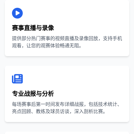
赛事直播与录像
提供部分热门赛事的视频直播及录像回放，支持手机
观看，让您的观赛体验畅通无阻。
专业战报与分析
每场赛事后第一时间发布详细战报，包括技术统计、
亮点回顾、教练及球员访谈，深入剖析比赛。