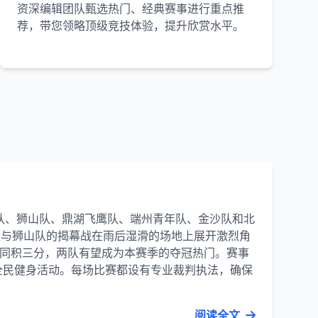
资深编辑团队甄选热门、经典赛事进行重点推
荐，带您领略顶级竞技体验，提升欣赏水平。
辰队、狮山队、鼎湖飞鹰队、端州青年队、金沙队和北
队与狮山队的揭幕战在雨后湿滑的场地上展开激烈角
队同积三分，两队有望成为本赛季的夺冠热门。赛事
全民健身活动。每场比赛都设有专业裁判执法，确保
阅读全文