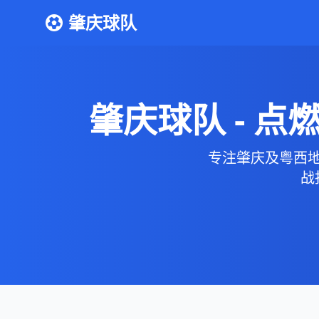
肇庆球队
肇庆球队 - 
专注肇庆及粤西
战