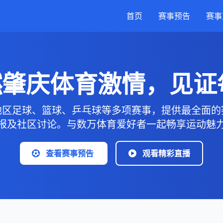
首页
赛事预告
赛事
点燃肇庆体育激情，见
地区足球、篮球、乒乓球等多项赛事，提供最全面的
报及社区讨论。与数万体育爱好者一起畅享运动魅
查看赛事预告
观看精彩直播