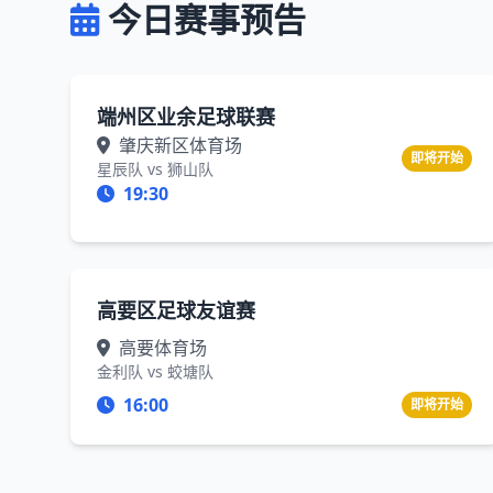
今日赛事预告
端州区业余足球联赛
肇庆新区体育场
即将开始
星辰队 vs 狮山队
19:30
高要区足球友谊赛
高要体育场
金利队 vs 蛟塘队
16:00
即将开始