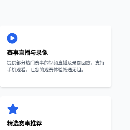
赛事直播与录像
提供部分热门赛事的视频直播及录像回放，支持
手机观看，让您的观赛体验畅通无阻。
精选赛事推荐