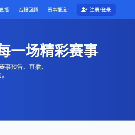
直播
战报回顾
赛事报道
注册/登录
证每一场精彩赛事
赛事预告、直播、
力。