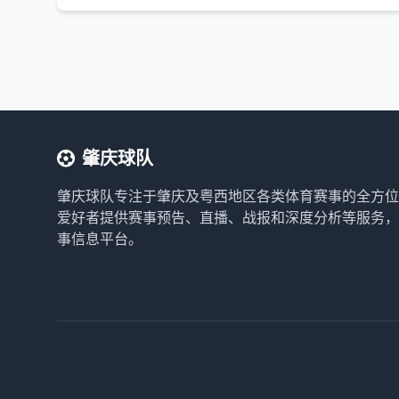
肇庆球队
肇庆球队专注于肇庆及粤西地区各类体育赛事的全方位
爱好者提供赛事预告、直播、战报和深度分析等服务，
事信息平台。