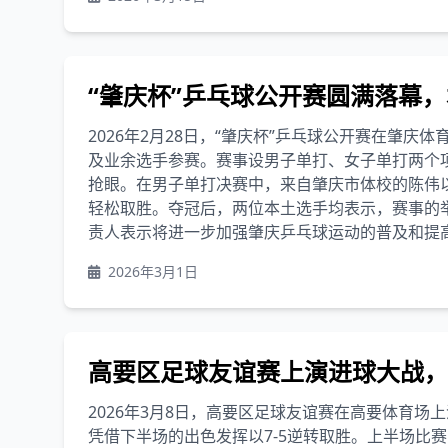
“肇庆杯”乒乓球公开赛圆满落幕
2026年2月28日，“肇庆杯”乒乓球公开赛在肇
及业余选手参赛。赛事设男子单打、女子单打两个
抢眼。在男子单打决赛中，来自肇庆市体校的陈伟以
轻松取胜。夺冠后，两位本土选手均表示，赛事的
责人表示将进一步加强肇庆乒乓球运动的普及和提
2026年3月1日
高要区足球友谊赛上演进球大战，
2026年3月8日，高要区足球友谊赛在高要体育场
凭借下半场的出色发挥以7-5逆转取胜。上半场比