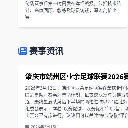
每场赛事后第一时间发布详细战报，包括技术统
计、亮点回顾、教练及球员访谈，深入剖析比
赛。
赛事资讯
肇庆市端州区业余足球联赛202
2026年3月12日，端州区业余足球联赛在肇庆
岭之星队。赛事为单循环制，每支球队需与其他五
逐，最终星辰队凭借下半场的两粒进球以2-1险
组委会表示，本着“以赛促健、以赛促和”的宗旨
比赛公平有序进行。球迷们可以关注“肇庆球队”平
2026年3月15日