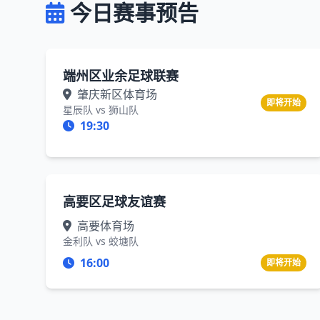
今日赛事预告
端州区业余足球联赛
肇庆新区体育场
即将开始
星辰队 vs 狮山队
19:30
高要区足球友谊赛
高要体育场
金利队 vs 蛟塘队
16:00
即将开始