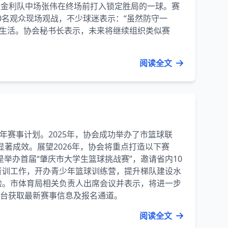
但金利队中场张伟在终场前打入锁定胜局的一球。赛
0名观众现场观战，不少球迷表示：“虽然防守一
体生活。协会秘书长表示，未来将继续组织类似赛
阅读全文
6年赛事计划。2025年，协会成功举办了市篮球联
显著成效。展望2026年，协会将重点打造以下赛
举办首届“肇庆市大学生篮球挑战赛”，邀请省内10
青训工作，开办青少年篮球训练营，提升梯队建设水
验。市体育局相关负责人出席会议并表示，将进一步
平台获取最新赛事信息及报名通道。
阅读全文