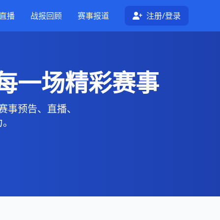
直播
战报回顾
赛事报道
注册/登录
证每一场精彩赛事
赛事预告、直播、
力。