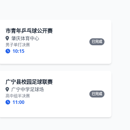
市青年乒乓球公开赛
肇庆体育中心
已完成
男子单打决赛
10:15
广宁县校园足球联赛
广宁中学足球场
已完成
高中组半决赛
11:00