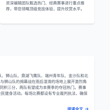
资深编辑团队甄选热门、经典赛事进行重点推
荐，带您领略顶级竞技体验，提升欣赏水平。
辰队、狮山队、鼎湖飞鹰队、端州青年队、金沙队和北
队与狮山队的揭幕战在雨后湿滑的场地上展开激烈角
队同积三分，两队有望成为本赛季的夺冠热门。赛事
全民健身活动。每场比赛都设有专业裁判执法，确保
阅读全文