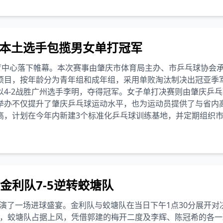
，本土选手包揽男女单打冠军
庆体育中心落下帷幕。本次赛事由肇庆市体育局主办、市乒乓球协会承
项目，按年龄分为青年组和成年组，采用单败淘汰制决出冠亚季
4-2战胜广州选手李明，夺得冠军。女子单打决赛则由肇庆乒乓
举办不仅提升了肇庆乒乓球运动水平，也为运动员提供了与省内
高，计划在今年内新建3个标准化乒乓球训练基地，并定期组织
金利队7-5逆转蛟塘队
上演了一场进球盛宴。金利队与蛟塘队在当日下午1点30分展开对
赛，蛟塘队占据上风，凭借郭建的梅开二度及李辉、陈冠希的各一