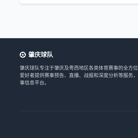
肇庆球队
肇庆球队专注于肇庆及粤西地区各类体育赛事的全方位
爱好者提供赛事预告、直播、战报和深度分析等服务，
事信息平台。