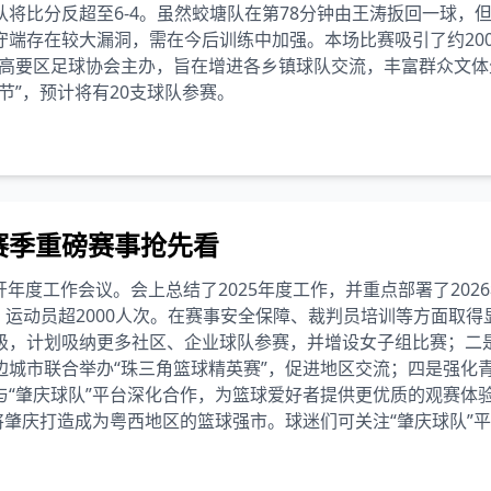
将比分反超至6-4。虽然蛟塘队在第78分钟由王涛扳回一球，
端存在较大漏洞，需在今后训练中加强。本场比赛吸引了约20
由高要区足球协会主办，旨在增进各乡镇球队交流，丰富群众文
节”，预计将有20支球队参赛。
赛季重磅赛事抢先看
开年度工作会议。会上总结了2025年度工作，并重点部署了202
，运动员超2000人次。在赛事安全保障、裁判员培训等方面取得
，计划吸纳更多社区、企业球队参赛，并增设女子组比赛；二是
边城市联合举办“珠三角篮球精英赛”，促进地区交流；四是强化
与“肇庆球队”平台深化合作，为篮球爱好者提供更优质的观赛体
将肇庆打造成为粤西地区的篮球强市。球迷们可关注“肇庆球队”