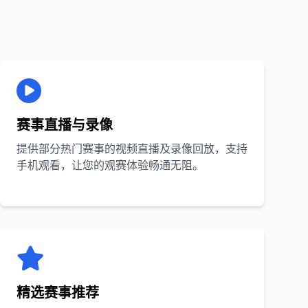
赛事直播与录像
提供部分热门赛事的视频直播及录像回放，支持
手机观看，让您的观赛体验畅通无阻。
精选赛事推荐