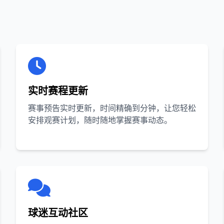
实时赛程更新
赛事预告实时更新，时间精确到分钟，让您轻松
安排观赛计划，随时随地掌握赛事动态。
球迷互动社区