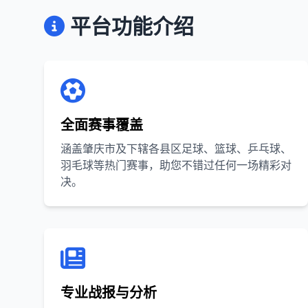
平台功能介绍
全面赛事覆盖
涵盖肇庆市及下辖各县区足球、篮球、乒乓球、
羽毛球等热门赛事，助您不错过任何一场精彩对
决。
专业战报与分析