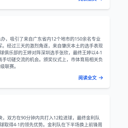
办，吸引了来自广东省内12个地市的150余名专业
军。经过三天的激烈角逐，来自肇庆本土的选手表现
球俱乐部的王婷对阵深圳选手张欣，最终王婷以4-1
高手切磋交流的机会。颁奖仪式上，市体育局相关负
市级联赛。
阅读全文
决，双方在90分钟内共打入12粒进球，最终金利队
球取得4-1的领先优势。金利队在下半场换上前锋周