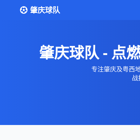
肇庆球队
肇庆球队 - 
专注肇庆及粤西
战