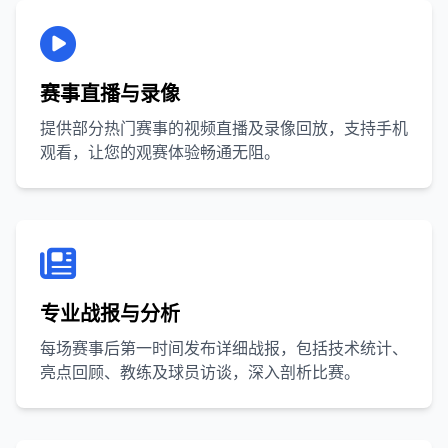
赛事直播与录像
提供部分热门赛事的视频直播及录像回放，支持手机
观看，让您的观赛体验畅通无阻。
专业战报与分析
每场赛事后第一时间发布详细战报，包括技术统计、
亮点回顾、教练及球员访谈，深入剖析比赛。