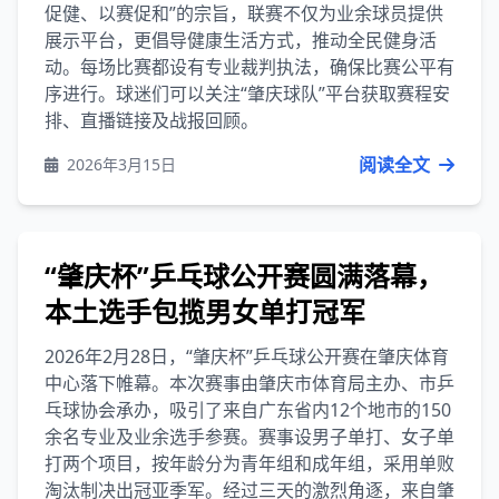
促健、以赛促和”的宗旨，联赛不仅为业余球员提供
展示平台，更倡导健康生活方式，推动全民健身活
动。每场比赛都设有专业裁判执法，确保比赛公平有
序进行。球迷们可以关注“肇庆球队”平台获取赛程安
排、直播链接及战报回顾。
阅读全文
2026年3月15日
“肇庆杯”乒乓球公开赛圆满落幕，
本土选手包揽男女单打冠军
2026年2月28日，“肇庆杯”乒乓球公开赛在肇庆体育
中心落下帷幕。本次赛事由肇庆市体育局主办、市乒
乓球协会承办，吸引了来自广东省内12个地市的150
余名专业及业余选手参赛。赛事设男子单打、女子单
打两个项目，按年龄分为青年组和成年组，采用单败
淘汰制决出冠亚季军。经过三天的激烈角逐，来自肇