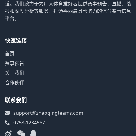
道。我们致力于为广大体育爱好者提供赛事预告、直播、战
报和深度分析等服务，打造粤西最具影响力的体育赛事信息
平台。
快速链接
首页
赛事预告
关于我们
合作伙伴
联系我们
support@zhaoqingteams.com
0758-1234567