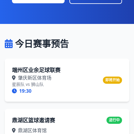
今日赛事预告
端州区业余足球联赛
肇庆新区体育场
即将开始
星辰队 vs 狮山队
19:30
鼎湖区篮球邀请赛
进行中
鼎湖区体育馆