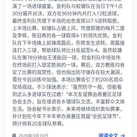
演了一场进球盛宴。金利队与蛟塘队在当日下午1点
30分展开对决，双方在90分钟内共打入12粒进球，
最终金利队凭借下半场的出色发挥以7-5逆转取胜。
上半场比赛，蛟塘队占据上风，凭借郭建的梅开二度
及李辉、陈冠希的各一球取得4-1的领先优势。金利
队在下半场换上前锋周磊后，形势发生逆转。周磊接
连打入三球，帮助球队将比分反超至6-4。虽然蛟塘
队在第78分钟由王涛扳回一球，但金利队中场张伟
在终场前打入锁定胜局的一球。赛后，双方教练均肯
定了比赛的观赏性，但也指出防守端存在较大漏洞，
需在今后训练中加强。本场比赛吸引了约200名观众
现场观战，不少球迷表示：“虽然防守一般，但能看
到这么多进球实在过瘾！”本次友谊赛由高要区足球
协会主办，旨在增进各乡镇球队交流，丰富群众文体
生活。协会秘书长表示，未来将继续组织类似赛事，
并计划在今年下半年举办高要区首届“全民足球节”，
预计将有20支球队参赛。
阅读全文
2026年3月10日