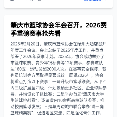
肇庆市篮球协会年会召开，2026赛
季重磅赛事抢先看
2026年2月20日，肇庆市篮球协会在端州大酒店召开
年度工作会议。会上总结了2025年度工作，并重点
部署了2026年赛事计划。2025年，协会成功举办了
市篮球联赛、青少年锦标赛等12项赛事，参赛球队
达180支，运动员超2000人次。在赛事安全保障、裁
判员培训等方面取得显著成效。展望2026年，协会
将重点打造以下赛事：一是升级市篮球联赛，从甲乙
丙三级扩展至四级，计划吸纳更多社区、企业球队参
赛，并增设女子组比赛；二是举办首届“肇庆市大学
生篮球挑战赛”，邀请省内10余所高校球队参赛，推
动校园篮球发展；三是与周边城市联合举办“珠三角
篮球精英赛”，促进地区交流；四是强化青训工作，