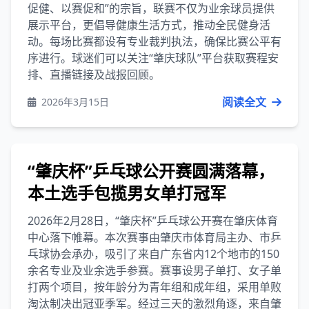
促健、以赛促和”的宗旨，联赛不仅为业余球员提供
展示平台，更倡导健康生活方式，推动全民健身活
动。每场比赛都设有专业裁判执法，确保比赛公平有
序进行。球迷们可以关注“肇庆球队”平台获取赛程安
排、直播链接及战报回顾。
阅读全文
2026年3月15日
“肇庆杯”乒乓球公开赛圆满落幕，
本土选手包揽男女单打冠军
2026年2月28日，“肇庆杯”乒乓球公开赛在肇庆体育
中心落下帷幕。本次赛事由肇庆市体育局主办、市乒
乓球协会承办，吸引了来自广东省内12个地市的150
余名专业及业余选手参赛。赛事设男子单打、女子单
打两个项目，按年龄分为青年组和成年组，采用单败
淘汰制决出冠亚季军。经过三天的激烈角逐，来自肇