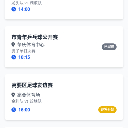
龙头队 vs 湖滨队
14:00
市青年乒乓球公开赛
肇庆体育中心
已完成
男子单打决赛
10:15
高要区足球友谊赛
高要体育场
金利队 vs 蛟塘队
16:00
即将开始