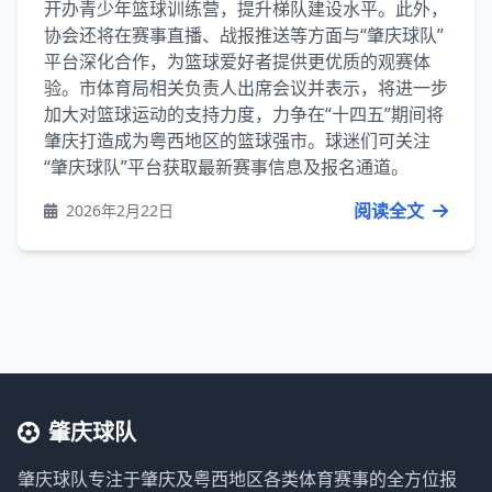
开办青少年篮球训练营，提升梯队建设水平。此外，
协会还将在赛事直播、战报推送等方面与“肇庆球队”
平台深化合作，为篮球爱好者提供更优质的观赛体
验。市体育局相关负责人出席会议并表示，将进一步
加大对篮球运动的支持力度，力争在“十四五”期间将
肇庆打造成为粤西地区的篮球强市。球迷们可关注
“肇庆球队”平台获取最新赛事信息及报名通道。
阅读全文
2026年2月22日
肇庆球队
肇庆球队专注于肇庆及粤西地区各类体育赛事的全方位报