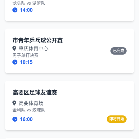
龙头队 vs 湖滨队
14:00
市青年乒乓球公开赛
肇庆体育中心
已完成
男子单打决赛
10:15
高要区足球友谊赛
高要体育场
金利队 vs 蛟塘队
16:00
即将开始