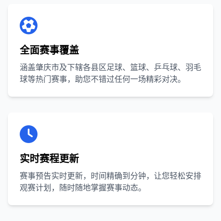
全面赛事覆盖
涵盖肇庆市及下辖各县区足球、篮球、乒乓球、羽毛
球等热门赛事，助您不错过任何一场精彩对决。
实时赛程更新
赛事预告实时更新，时间精确到分钟，让您轻松安排
观赛计划，随时随地掌握赛事动态。