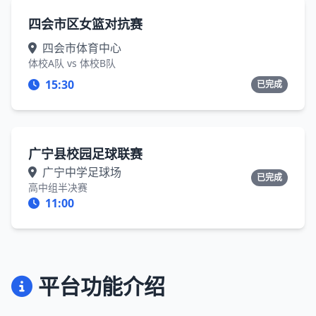
四会市区女篮对抗赛
四会市体育中心
体校A队 vs 体校B队
15:30
已完成
广宁县校园足球联赛
广宁中学足球场
已完成
高中组半决赛
11:00
平台功能介绍