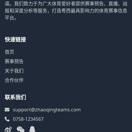
道。我们致力于为广大体育爱好者提供赛事预告、直播、战
报和深度分析等服务，打造粤西最具影响力的体育赛事信息
平台。
快速链接
首页
赛事预告
关于我们
合作伙伴
联系我们
support@zhaoqingteams.com
0758-1234567