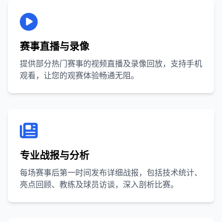
赛事直播与录像
提供部分热门赛事的视频直播及录像回放，支持手机
观看，让您的观赛体验畅通无阻。
专业战报与分析
每场赛事后第一时间发布详细战报，包括技术统计、
亮点回顾、教练及球员访谈，深入剖析比赛。