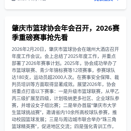
肇庆市篮球协会年会召开，2026赛
季重磅赛事抢先看
2026年2月20日，肇庆市篮球协会在端州大酒店召开
年度工作会议。会上总结了2025年度工作，并重点
部署了2026年赛事计划。2025年，协会成功举办了
市篮球联赛、青少年锦标赛等12项赛事，参赛球队
达180支，运动员超2000人次。在赛事安全保障、裁
判员培训等方面取得显著成效。展望2026年，协会
将重点打造以下赛事：一是升级市篮球联赛，从甲乙
丙三级扩展至四级，计划吸纳更多社区、企业球队参
赛，并增设女子组比赛；二是举办首届“肇庆市大学
生篮球挑战赛”，邀请省内10余所高校球队参赛，推
动校园篮球发展；三是与周边城市联合举办“珠三角
篮球精英赛”，促进地区交流；四是强化青训工作，