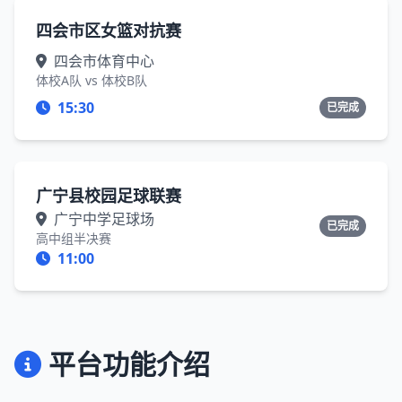
四会市区女篮对抗赛
四会市体育中心
体校A队 vs 体校B队
15:30
已完成
广宁县校园足球联赛
广宁中学足球场
已完成
高中组半决赛
11:00
平台功能介绍