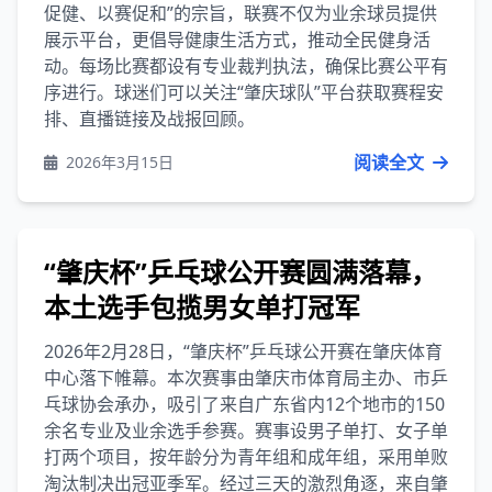
促健、以赛促和”的宗旨，联赛不仅为业余球员提供
展示平台，更倡导健康生活方式，推动全民健身活
动。每场比赛都设有专业裁判执法，确保比赛公平有
序进行。球迷们可以关注“肇庆球队”平台获取赛程安
排、直播链接及战报回顾。
阅读全文
2026年3月15日
“肇庆杯”乒乓球公开赛圆满落幕，
本土选手包揽男女单打冠军
2026年2月28日，“肇庆杯”乒乓球公开赛在肇庆体育
中心落下帷幕。本次赛事由肇庆市体育局主办、市乒
乓球协会承办，吸引了来自广东省内12个地市的150
余名专业及业余选手参赛。赛事设男子单打、女子单
打两个项目，按年龄分为青年组和成年组，采用单败
淘汰制决出冠亚季军。经过三天的激烈角逐，来自肇