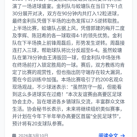
演了一场进球盛宴。金利队与蛟塘队在当日下午1点
30分展开对决，双方在90分钟内共打入12粒进球，
最终金利队凭借下半场的出色发挥以7-5逆转取胜。
上半场比赛，蛟塘队占据上风，凭借郭建的梅开二度
及李辉、陈冠希的各一球取得4-1的领先优势。金利
队在下半场换上前锋周磊后，形势发生逆转。周磊接
连打入三球，帮助球队将比分反超至6-4。虽然蛟塘
队在第78分钟由王涛扳回一球，但金利队中场张伟
在终场前打入锁定胜局的一球。赛后，双方教练均肯
定了比赛的观赏性，但也指出防守端存在较大漏洞，
需在今后训练中加强。本场比赛吸引了约200名观众
现场观战，不少球迷表示：“虽然防守一般，但能看
到这么多进球实在过瘾！”本次友谊赛由高要区足球
协会主办，旨在增进各乡镇球队交流，丰富群众文体
生活。协会秘书长表示，未来将继续组织类似赛事，
并计划在今年下半年举办高要区首届“全民足球节”，
预计将有20支球队参赛。
阅读全文
2026年3月10日