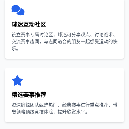
球迷互动社区
设立赛事专属讨论区，球迷可分享观点、讨论战术、
交流赛事趣闻，与志同道合的朋友一起感受运动的快
乐。
精选赛事推荐
资深编辑团队甄选热门、经典赛事进行重点推荐，带
您领略顶级竞技体验，提升欣赏水平。