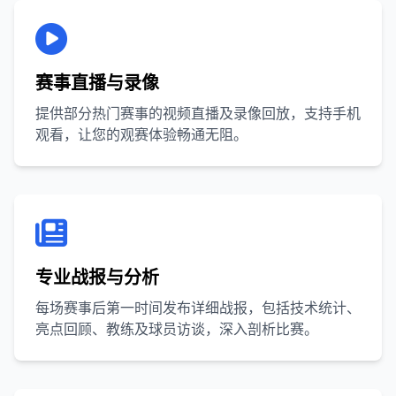
赛事直播与录像
提供部分热门赛事的视频直播及录像回放，支持手机
观看，让您的观赛体验畅通无阻。
专业战报与分析
每场赛事后第一时间发布详细战报，包括技术统计、
亮点回顾、教练及球员访谈，深入剖析比赛。