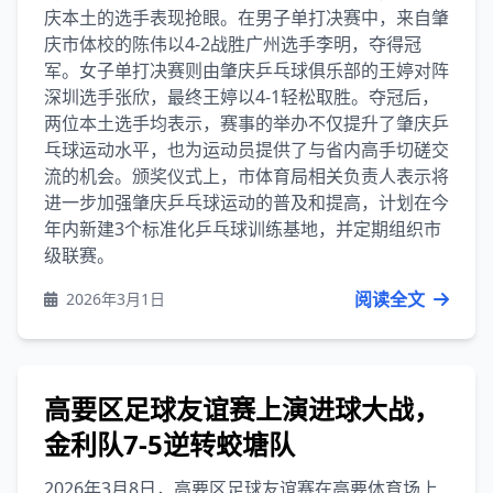
庆本土的选手表现抢眼。在男子单打决赛中，来自肇
庆市体校的陈伟以4-2战胜广州选手李明，夺得冠
军。女子单打决赛则由肇庆乒乓球俱乐部的王婷对阵
深圳选手张欣，最终王婷以4-1轻松取胜。夺冠后，
两位本土选手均表示，赛事的举办不仅提升了肇庆乒
乓球运动水平，也为运动员提供了与省内高手切磋交
流的机会。颁奖仪式上，市体育局相关负责人表示将
进一步加强肇庆乒乓球运动的普及和提高，计划在今
年内新建3个标准化乒乓球训练基地，并定期组织市
级联赛。
阅读全文
2026年3月1日
高要区足球友谊赛上演进球大战，
金利队7-5逆转蛟塘队
2026年3月8日，高要区足球友谊赛在高要体育场上