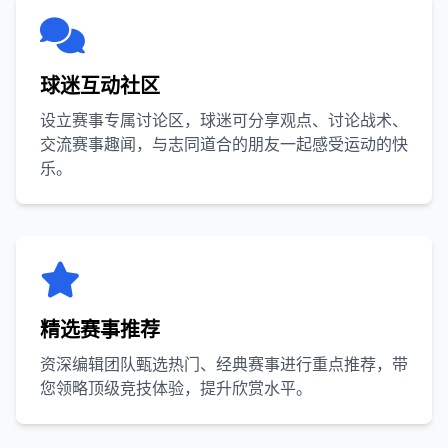
球迷互动社区
设立赛事专属讨论区，球迷可分享观点、讨论战术、
交流赛事趣闻，与志同道合的朋友一起感受运动的快
乐。
精选赛事推荐
资深编辑团队甄选热门、经典赛事进行重点推荐，带
您领略顶级竞技体验，提升欣赏水平。