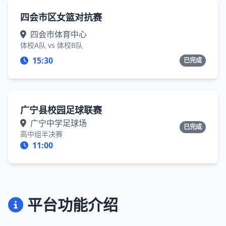
四会市区女篮对抗赛
四会市体育中心
体校A队 vs 体校B队
15:30
已完成
广宁县校园足球联赛
广宁中学足球场
已完成
高中组半决赛
11:00
平台功能介绍