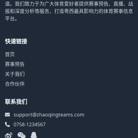
道。我们致力于为广大体育爱好者提供赛事预告、直播、战
报和深度分析等服务，打造粤西最具影响力的体育赛事信息
平台。
快速链接
首页
赛事预告
关于我们
合作伙伴
联系我们
support@zhaoqingteams.com
0758-1234567