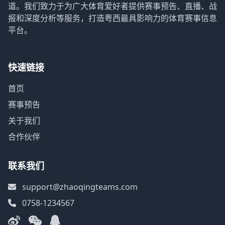
道。我们致力于为广大体育爱好者提供赛事预告、直播、战
报和深度分析等服务，打造粤西最具影响力的体育赛事信息
平台。
快速链接
首页
赛事预告
关于我们
合作伙伴
联系我们
support@zhaoqingteams.com
0758-1234567