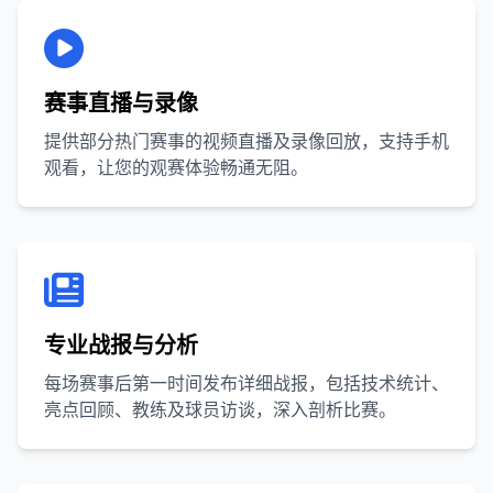
赛事直播与录像
提供部分热门赛事的视频直播及录像回放，支持手机
观看，让您的观赛体验畅通无阻。
专业战报与分析
每场赛事后第一时间发布详细战报，包括技术统计、
亮点回顾、教练及球员访谈，深入剖析比赛。