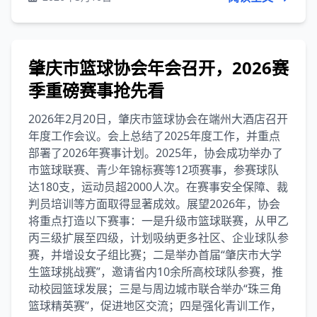
肇庆市篮球协会年会召开，2026赛
季重磅赛事抢先看
2026年2月20日，肇庆市篮球协会在端州大酒店召开
年度工作会议。会上总结了2025年度工作，并重点
部署了2026年赛事计划。2025年，协会成功举办了
市篮球联赛、青少年锦标赛等12项赛事，参赛球队
达180支，运动员超2000人次。在赛事安全保障、裁
判员培训等方面取得显著成效。展望2026年，协会
将重点打造以下赛事：一是升级市篮球联赛，从甲乙
丙三级扩展至四级，计划吸纳更多社区、企业球队参
赛，并增设女子组比赛；二是举办首届“肇庆市大学
生篮球挑战赛”，邀请省内10余所高校球队参赛，推
动校园篮球发展；三是与周边城市联合举办“珠三角
篮球精英赛”，促进地区交流；四是强化青训工作，