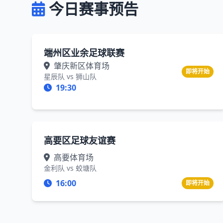
今日赛事预告
端州区业余足球联赛
肇庆新区体育场
即将开始
星辰队 vs 狮山队
19:30
高要区足球友谊赛
高要体育场
金利队 vs 蛟塘队
16:00
即将开始