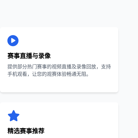
赛事直播与录像
提供部分热门赛事的视频直播及录像回放，支持
手机观看，让您的观赛体验畅通无阻。
精选赛事推荐