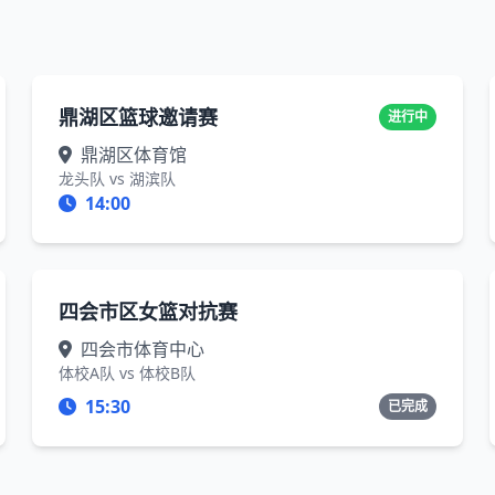
鼎湖区篮球邀请赛
进行中
鼎湖区体育馆
龙头队 vs 湖滨队
14:00
四会市区女篮对抗赛
四会市体育中心
体校A队 vs 体校B队
15:30
已完成