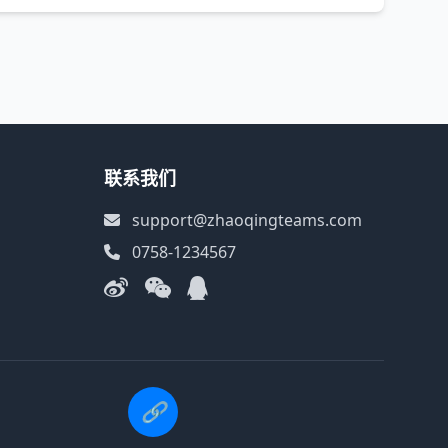
联系我们
support@zhaoqingteams.com
0758-1234567
🔗
英超多少支球队