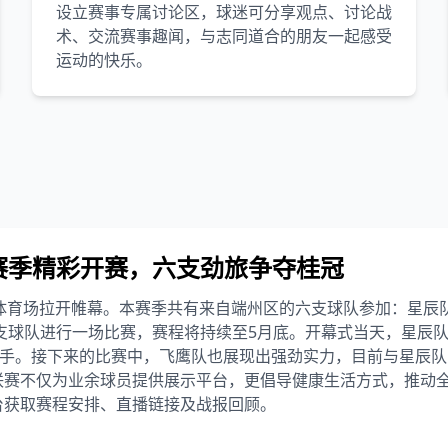
设立赛事专属讨论区，球迷可分享观点、讨论战
术、交流赛事趣闻，与志同道合的朋友一起感受
运动的快乐。
6赛季精彩开赛，六支劲旅争夺桂冠
新区体育场拉开帷幕。本赛季共有来自端州区的六支球队参加：星
支球队进行一场比赛，赛程将持续至5月底。开幕式当天，星辰
胜对手。接下来的比赛中，飞鹰队也展现出强劲实力，目前与星辰
，联赛不仅为业余球员提供展示平台，更倡导健康生活方式，推动
台获取赛程安排、直播链接及战报回顾。