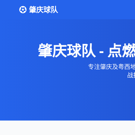
肇庆球队
肇庆球队 - 
专注肇庆及粤西
战